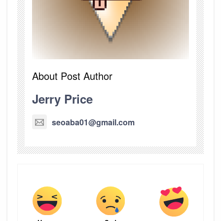
About Post Author
Jerry Price
seoaba01@gmail.com