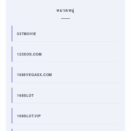
หมวดหมู่
037MOVIE
123XOS.COM
1688VEGASX.COM
168SLOT
168SLOT.VIP