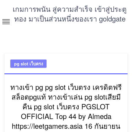
Skip
เกมการพนัน สู่ความสำเร็จ เข้าสู่ประตู
to
ทอง มาเป็นส่วนหนึ่งของเรา goldgate
content
https://goldgate.io ทางเข้าสู่มิติแห่งความสนุกสนาน มั่งคั่ง
ฝาก 0 รับ 100 เล่นกัรฟรีๆทุกวัน
pg slot เว็บตรง
ทางเข้า pg pg slot เว็บตรง เครดิตฟรี
สล็อตpgแท้ ทางเข้าเล่น pg slotเสียมี
คืน pg slot เว็บตรง PGSLOT
OFFICIAL Top 44 by Almeda
https://leetgamers.asia 16 กันยายน