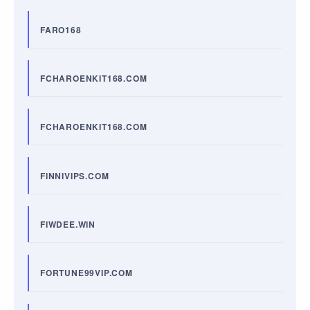
FARO168
FCHAROENKIT168.COM
FCHAROENKIT168.COM
FINNIVIPS.COM
FIWDEE.WIN
FORTUNE99VIP.COM