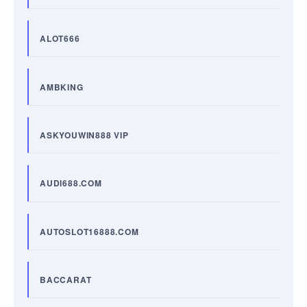
ALOT666
AMBKING
ASKYOUWIN888 VIP
AUDI688.COM
AUTOSLOT16888.COM
BACCARAT