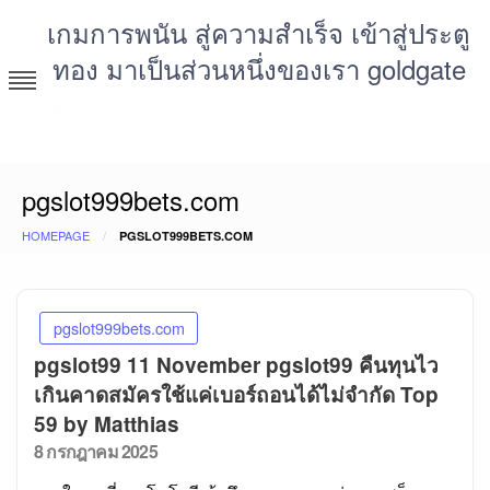
Skip
เกมการพนัน สู่ความสำเร็จ เข้าสู่ประตู
to
ทอง มาเป็นส่วนหนึ่งของเรา goldgate
content
https://goldgate.io ทางเข้าสู่มิติแห่งความสนุกสนาน มั่งคั่ง
ฝาก 0 รับ 100 เล่นกัรฟรีๆทุกวัน
pgslot999bets.com
HOMEPAGE
PGSLOT999BETS.COM
pgslot999bets.com
pgslot99 11 November pgslot99 คืนทุนไว
เกินคาดสมัครใช้แค่เบอร์ถอนได้ไม่จำกัด Top
59 by Matthias
Posted
8 กรกฎาคม 2025
on