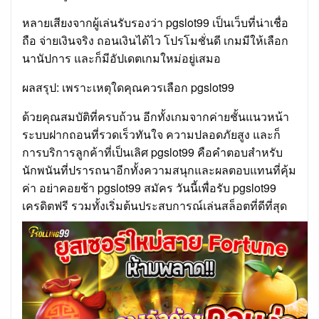
หลายเสียงจากผู้เล่นรับรองว่า pgslot99 เป็นเว็บที่น่าเชื่อ
ถือ จ่ายเงินจริง ถอนเงินได้ไว โปรโมชั่นดี เกมมีให้เลือก
นานัปการ และก็มีอัปเดตเกมใหม่อยู่เสมอ
ผลสรุป: เพราะเหตุใดคุณควรเลือก pgslot99
ด้วยคุณสมบัติที่ครบถ้วน อีกทั้งเกมจากค่ายชั้นแนวหน้า
ระบบฝากถอนที่รวดเร็วทันใจ ความปลอดภัยสูง และก็
การบริการลูกค้าที่เป็นเลิศ pgslot99 คือคำตอบสำหรับ
นักพนันที่ปรารถนาอีกทั้งความสนุกและผลตอบแทนที่คุ้ม
ค่า อย่าคอยช้า pgslot99 สมัคร วันนี้เพื่อรับ pgslot99
เครดิตฟรี รวมทั้งเริ่มต้นประสบการณ์เล่นสล็อตที่ดีที่สุด