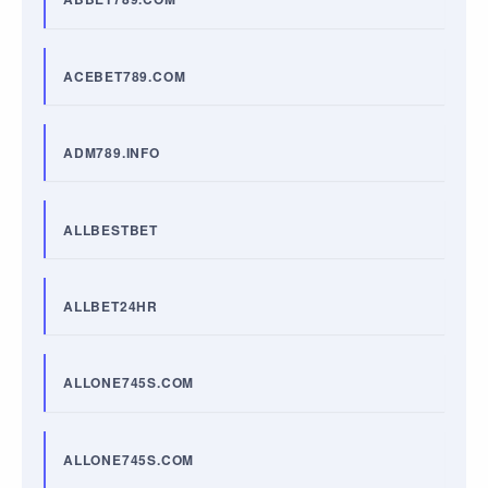
ACEBET789.COM
ADM789.INFO
ALLBESTBET
ALLBET24HR
ALLONE745S.COM
ALLONE745S.COM