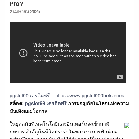
Pro?
Posted
2 เมษายน 2025
on
pgslot99 เครดิตฟรี
–
https://www.pgslot999bets.com/
.
สล็อต:
pgslot99 เครดิตฟรี
การผจญภัยในโลกแห่งความ
บันเทิงและโอกาส
ในยุคสมัยที่เทคโนโลยีและอินเทอร์เน็ตเข้ามามี
บทบาทสำคัญในชีวิตประจำวันของเรา การพักผ่อน