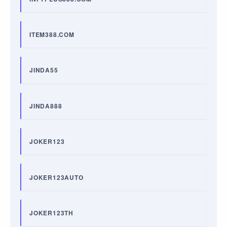
ITEM388.COM
JINDA55
JINDA888
JOKER123
JOKER123AUTO
JOKER123TH