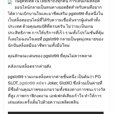
ในยุคที่เทคโนโลยีเข้าถึงทุกคน การเล่นเกมสล็อต
ออนไลน์กลายเป็นหนทางยอดฮิตสำหรับคนที่อยาก
ได้ความเบิกบานใจและอาชีพเสริม pgslot99 คือหนึ่งใน
เว็บสล็อตออนไลน์ที่ได้รับความเชื่อมั่นจากผู้เล่นทั่วทั้ง
ประเทศ ด้วยคุณสมบัติที่ครบครัน ไม่ว่าจะเป็นเกม
ประสิทธิภาพ การให้บริการที่เร็ว รวมทั้งโปรโมชั่นที่คุ้ม
ก็เลยไม่ฉงนใจเลยที่ pgslot99 กลายเป็นจุดมุ่งหมายของ
นักปั่นสล็อตมืออาชีพรวมทั้งมือใหม่
คุณลักษณะเด่นของ pgslot99 ที่คุณไม่ควรพลาด
คลังเกมสล็อตจากค่ายดัง
pgslot99 รวมเกมสล็อตจากค่ายชั้นหนึ่ง เป็นต้นว่า PG
SLOT,
pgslot99 สมัคร
Joker, SlotXO ซึ่งล้วนเป็นค่ายที่
มีชื่อด้านคุณภาพของเกมรวมทั้งช่องทางการชนะรางวัล
ที่สูง ภาพกราฟิกงดงาม เอฟเฟกต์เสียงเร้าใจ ทำให้การ
เล่นแต่ละครั้งเต็มไปด้วยความเพลิดเพลิน