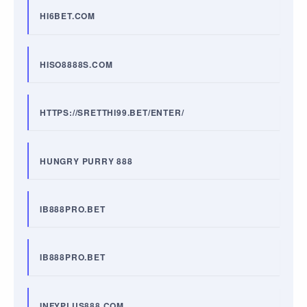
HI6BET.COM
HISO8888S.COM
HTTPS://SRETTHI99.BET/ENTER/
HUNGRY PURRY 888
IB888PRO.BET
IB888PRO.BET
INFYPLUS888.COM