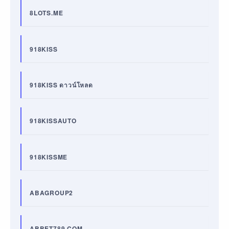
8LOTS.ME
918KISS
918KISS ดาวน์โหลด
918KISSAUTO
918KISSME
ABAGROUP2
ABBET789.COM