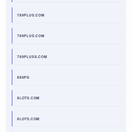
789PLUS.COM
789PLUS.COM
789PLUSS.COM
888PG
8LOTS.COM
8LOTS.COM