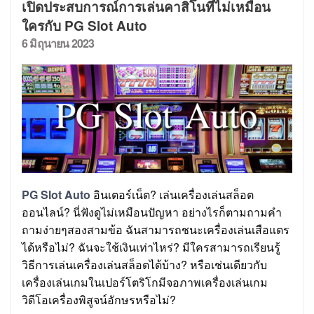
เปิดประสบการณ์การเล่นคาสิโนที่ไม่เหมือน
ใครกับ PG Slot Auto
Posted
6 มิถุนายน 2023
on
PG Slot Auto
อินเตอร์เน็ต? เล่นเครื่องเล่นสล็อต
ออนไลน์? นี่ฟังดูไม่เหมือนปัญหา อย่างไรก็ตามถามคํา
ถามง่ายๆสองสามข้อ ฉันสามารถชนะเครื่องเล่นเสือแตร
ได้หรือไม่? ฉันจะใช้เงินเท่าไหร่? มีใครสามารถเรียนรู้
วิธีการเล่นเครื่องเล่นสล็อตได้บ้าง? หรือเช่นเดียวกับ
เครื่องเล่นเกมในเปอร์โตริโกมีจอภาพเครื่องเล่นเกม
วิดีโอเครื่องพิสูจน์อักษรหรือไม่?