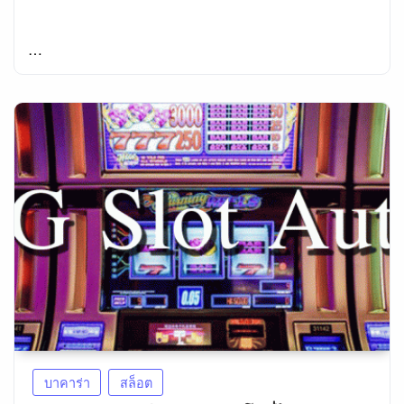
…
บาคาร่า
สล็อต