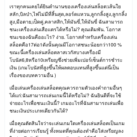
เราทุกคนเคยได้ยินตํานานของเครื่องเล่นสล็อต:เส้นใย
สลัก,บิลป่า,ไฟไม่มีที่สิ้นสุด,ลอร์ดแหวน,ลูกกลิ้งสูง,ลูกกลิ้ง
สูง,มือตาย,เป็ดคู่,คลาสสิก,ให้มันขี่,ให้มันขี่ ฉันสามารถ
ชนะเครื่องเล่นเสือแตรได้หรือไม่? คุณเดิมพัน. โอกาส
ชนะของฉันคืออะไร? ง่าย. โอกาสสําหรับเครื่องเล่น
สล็อตคือ17ต่อ1ดังนั้นคุณมีโอกาสชนะน้อยกว่า100 %
ขณะนี้เครื่องเล่นสล็อตลาสเวกัสบางเครื่องมี
โบนัส6,8หรือ10เหรียญซึ่งช่วยเพิ่มเปอร์เซ็นต์การชําระ
เงิน (เกมโบนัสที่สูงขึ้นให้ผลตอบแทนที่สูงขึ้นแต่นี่เป็น
เรื่องของบทความอื่น )
เมื่อเล่นเครื่องเล่นสล็อตคุณควรถามตัวเองคําถามอื่นๆ
ได้แก่:ฉันสามารถเล่นเกมนี้ได้หรือไม่? ฉันยินดีที่จะใช้
จ่ายอะไรเพื่อชนะเงินนี้? เกมอะไรที่ฉันสามารถเล่นเพื่อ
ชนะเงินประเภทเดียวกันได้?
เมื่อคุณตัดสินใจว่าจะเล่นเกมใดเครื่องเล่นสล็อตเป็นเกม
ที่ง่ายต่อการเรียนรู้ ทั้งหมดที่คุณต้องทําคือใส่เหรียญลง