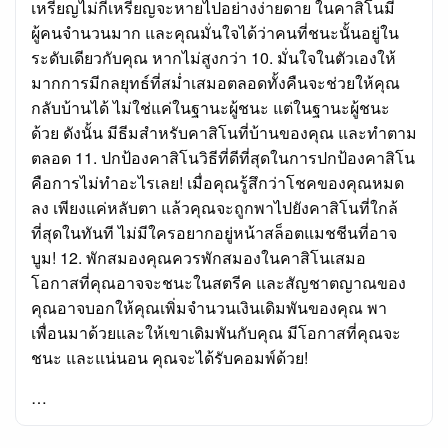
เหรียญไม่กี่เหรียญจะหายไปอย่างง่ายดาย ในคาสิโนมี
ผู้คนจำนวนมาก และคุณมั่นใจได้ว่าคนที่ชนะนั้นอยู่ใน
ระดับเดียวกับคุณ หากไม่สูงกว่า 10. มั่นใจในตัวเองให้
มากการมีกลยุทธ์ที่สม่ำเสมอตลอดทั้งคืนจะช่วยให้คุณ
กลับบ้านได้ ไม่ใช่แค่ในฐานะผู้ชนะ แต่ในฐานะผู้ชนะ
ด้วย ดังนั้น มีธีมสำหรับคาสิโนที่บ้านของคุณ และทำตาม
ตลอด 11. ปกป้องคาสิโนวิธีที่ดีที่สุดในการปกป้องคาสิโน
คือการไม่ทำอะไรเลย! เมื่อคุณรู้สึกว่าโชคของคุณหมด
ลง เพียงแค่หลับตา แล้วคุณจะถูกพาไปยังคาสิโนที่ใกล้
ที่สุดในทันที ไม่มีใครอยากอยู่หน้าสล็อตแมชชีนที่อาจ
บูม! 12. พักสมองคุณควรพักสมองในคาสิโนเสมอ
โอกาสที่คุณอาจจะชนะในสตรีค และสัญชาตญาณของ
คุณอาจบอกให้คุณเพิ่มจำนวนเงินเดิมพันของคุณ พา
เพื่อนมาด้วยและให้เขาเดิมพันกับคุณ มีโอกาสที่คุณจะ
ชนะ และแน่นอน คุณจะได้รับคอมพ์ด้วย!
…