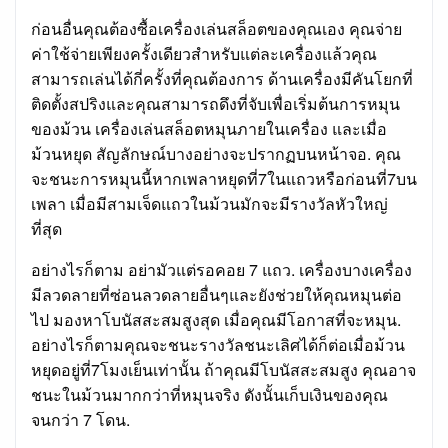
ก่อนอื่นคุณต้องซื้อเครื่องเล่นสล็อตของคุณเอง คุณจ่าย
ค่าใช้จ่ายเพียงครั้งเดียวสําหรับแต่ละเครื่องแล้วคุณ
สามารถเล่นได้กี่ครั้งที่คุณต้องการ ด้านเครื่องมีคันโยกที่
ติดตั้งสปริงและคุณสามารถดึงที่จับเพื่อเริ่มต้นการหมุน
ของม้วน เครื่องเล่นสล็อตหมุนภายในเครื่อง และเมื่อ
ม้วนหยุด สัญลักษณ์บางอย่างจะปรากฏบนหน้าจอ. คุณ
จะชนะการหมุนนี้หากเพลาหยุดที่7ในแถวหรือก่อนที่7บน
เพลา เมื่อมีสามเจ็ดแถวในม้วนมักจะมีรางวัลหัวใหญ่
ที่สุด
อย่างไรก็ตาม อย่ามัวแต่รอคอย 7 แถว. เครื่องบางเครื่อง
มีลวดลายที่ซ่อนลวดลายอื่นๆและยังช่วยให้คุณหมุนต่อ
ไป มองหาโบนัสสะสมสูงสุด เมื่อคุณมีโอกาสที่จะหมุน.
อย่างไรก็ตามคุณจะชนะรางวัลชนะเลิศได้ก็ต่อเมื่อม้วน
หยุดอยู่ที่7โมงเย็นเท่านั้น ถ้าคุณมีโบนัสสะสมสูง คุณอาจ
ชนะในม้วนมากกว่าที่หมุนจริง ดังนั้นเก็บเงินของคุณ
จนกว่า 7 โดน.