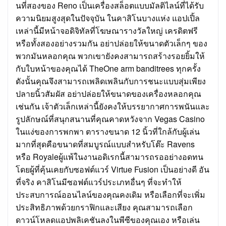
นที่สองของ Reno เป็นเครื่องสล็อตแบบมัลติไลน์ที่ได้รับ
ความนิยมสูงสุดในปัจจุบัน ในคาสิโนบางแห่ง แอปเปิ้ล
เหล่านี้มีหน้าจอดิจิทัลที่โฆษณารางวัลใหญ่ เครดิตฟรี
หรือทั้งสองอย่างรวมกัน อย่าปล่อยให้ขนาดตัวเล็กๆ ของ
พวกมันหลอกคุณ พวกเขายังคงสามารถสร้างรอยยิ้มให้
กับใบหน้าของคุณได้ TheOne arm banditrees ทุกครั้ง
ดังนั้นคุณจึงสามารถเพลิดเพลินกับการชนะแบบสุ่มเพียง
ปลายนิ้วสัมผัส อย่าปล่อยให้ขนาดของเครื่องหลอกคุณ
เช่นกัน เจ้าตัวเล็กเหล่านี้ยังคงให้บรรยากาศการพนันและ
รูปลักษณ์ที่สนุกสนานที่คุณคาดหวังจาก Vegas Casino
ในแง่ของการพกพา ตารางขนาด 12 นิ้วที่ใกล้กับผู้เล่น
มากที่สุดคือขนาดที่สมบูรณ์แบบสำหรับโต๊ะ Ravens
หรือ Royaleผู้แพ้ในงานอดิเรกนี้สามารถรออย่างอดทน
โดยผู้ที่คุ้นเคยกับซอฟต์แวร์ Virtue Fusion เป็นอย่างดี อัน
ที่จริง คาสิโนมีซอฟต์แวร์ประเภทอื่นๆ ที่จะทำให้
ประสบการณ์ออนไลน์ของคุณคงเดิม หรือเลือกที่จะเพิ่ม
ประสิทธิภาพด้วยกราฟิกและเสียง คุณสามารถเลือก
ดาวน์โหลดแอปพลิเคชันลงในพีซีของคุณเอง หรือเล่น