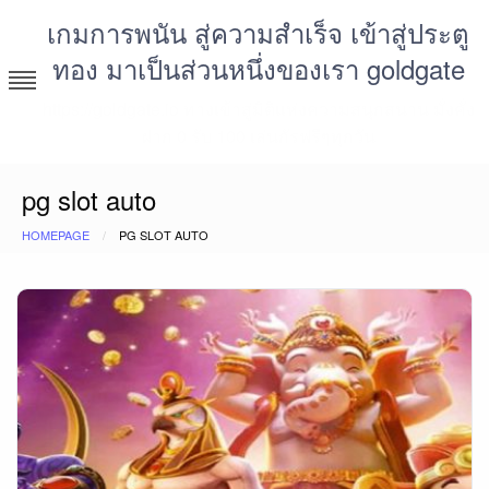
Skip
เกมการพนัน สู่ความสำเร็จ เข้าสู่ประตู
to
ทอง มาเป็นส่วนหนึ่งของเรา goldgate
content
https://goldgate.io ทางเข้าสู่มิติแห่งความสนุกสนาน มั่งคั่ง
ฝาก 0 รับ 100 เล่นกัรฟรีๆทุกวัน
pg slot auto
HOMEPAGE
PG SLOT AUTO