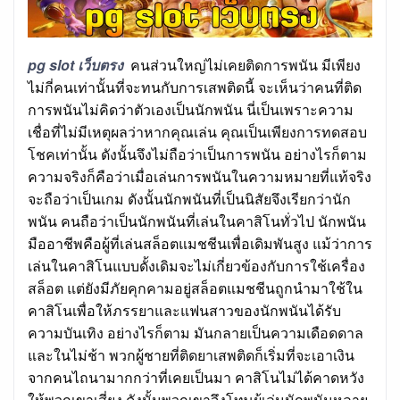
pg slot เว็บตรง
คนส่วนใหญ่ไม่เคยติดการพนัน มีเพียง
ไม่กี่คนเท่านั้นที่จะทนกับการเสพติดนี้ จะเห็นว่าคนที่ติด
การพนันไม่คิดว่าตัวเองเป็นนักพนัน นี่เป็นเพราะความ
เชื่อที่ไม่มีเหตุผลว่าหากคุณเล่น คุณเป็นเพียงการทดสอบ
โชคเท่านั้น ดังนั้นจึงไม่ถือว่าเป็นการพนัน อย่างไรก็ตาม
ความจริงก็คือว่าเมื่อเล่นการพนันในความหมายที่แท้จริง
จะถือว่าเป็นเกม ดังนั้นนักพนันที่เป็นนิสัยจึงเรียกว่านัก
พนัน คนถือว่าเป็นนักพนันที่เล่นในคาสิโนทั่วไป นักพนัน
มืออาชีพคือผู้ที่เล่นสล็อตแมชชีนเพื่อเดิมพันสูง แม้ว่าการ
เล่นในคาสิโนแบบดั้งเดิมจะไม่เกี่ยวข้องกับการใช้เครื่อง
สล็อต แต่ยังมีภัยคุกคามอยู่สล็อตแมชชีนถูกนำมาใช้ใน
คาสิโนเพื่อให้ภรรยาและแฟนสาวของนักพนันได้รับ
ความบันเทิง อย่างไรก็ตาม มันกลายเป็นความเดือดดาล
และในไม่ช้า พวกผู้ชายที่ติดยาเสพติดก็เริ่มที่จะเอาเงิน
จากคนไถนามากกว่าที่เคยเป็นมา คาสิโนไม่ได้คาดหวัง
ให้พวกเขาเสี่ยง ดังนั้นพวกเขาจึงโทษผู้เล่นนักพนันหลาย