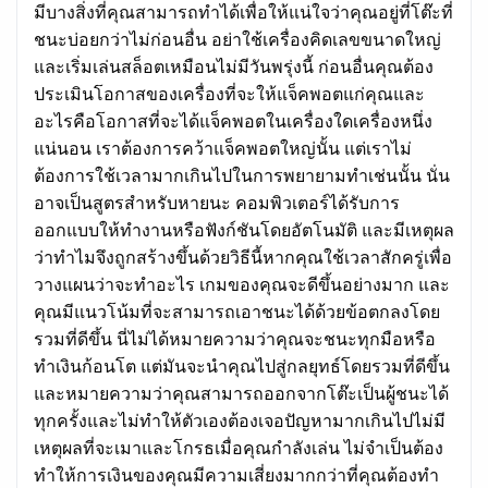
มีบางสิ่งที่คุณสามารถทำได้เพื่อให้แน่ใจว่าคุณอยู่ที่โต๊ะที่
ชนะบ่อยกว่าไม่ก่อนอื่น อย่าใช้เครื่องคิดเลขขนาดใหญ่
และเริ่มเล่นสล็อตเหมือนไม่มีวันพรุ่งนี้ ก่อนอื่นคุณต้อง
ประเมินโอกาสของเครื่องที่จะให้แจ็คพอตแก่คุณและ
อะไรคือโอกาสที่จะได้แจ็คพอตในเครื่องใดเครื่องหนึ่ง
แน่นอน เราต้องการคว้าแจ็คพอตใหญ่นั้น แต่เราไม่
ต้องการใช้เวลามากเกินไปในการพยายามทำเช่นนั้น นั่น
อาจเป็นสูตรสำหรับหายนะ คอมพิวเตอร์ได้รับการ
ออกแบบให้ทำงานหรือฟังก์ชันโดยอัตโนมัติ และมีเหตุผล
ว่าทำไมจึงถูกสร้างขึ้นด้วยวิธีนี้หากคุณใช้เวลาสักครู่เพื่อ
วางแผนว่าจะทำอะไร เกมของคุณจะดีขึ้นอย่างมาก และ
คุณมีแนวโน้มที่จะสามารถเอาชนะได้ด้วยข้อตกลงโดย
รวมที่ดีขึ้น นี่ไม่ได้หมายความว่าคุณจะชนะทุกมือหรือ
ทำเงินก้อนโต แต่มันจะนำคุณไปสู่กลยุทธ์โดยรวมที่ดีขึ้น
และหมายความว่าคุณสามารถออกจากโต๊ะเป็นผู้ชนะได้
ทุกครั้งและไม่ทำให้ตัวเองต้องเจอปัญหามากเกินไปไม่มี
เหตุผลที่จะเมาและโกรธเมื่อคุณกำลังเล่น ไม่จำเป็นต้อง
ทำให้การเงินของคุณมีความเสี่ยงมากกว่าที่คุณต้องทำ