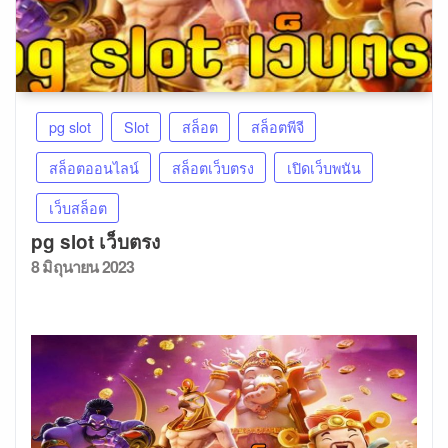
pg slot
Slot
สล็อต
สล็อตพีจี
สล็อตออนไลน์
สล็อตเว็บตรง
เปิดเว็บพนัน
เว็บสล็อต
pg slot เว็บตรง
Posted
8 มิถุนายน 2023
on