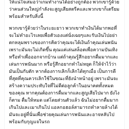
ให้แน่ใจเสมอว่าเกมทำงานได้อย่างถูกต้อง พวกเขารู้ด้วย
ว่าคนส่วนใหญ่กำลังจะสูญเสียสตรีคและพวกเขาก็เตรียม
พร้อมสำหรับสิ่งนี้
พวกเขารู้ด้วยว่าในระยะยาว พวกเขาทำเงินได้มากพอที่
จะไม่ทำอะไรเลยเพื่อตัวเองแต่นั่งเฉยๆและรับเงินไปอย่า
ตกหลุมพรางของการคิดว่าคุณจะได้เงินถ้าคุณเล่นพนัน
เพราะมันจะไม่เกิดขึ้น คุณแค่เล่นสล็อตเพื่อความบันเทิง
หรือทำเพื่อออกจากบ้าน แต่ถ้าคุณรู้สึกอยากดื่มมากและ
เล่นการพนันมาก หรือรู้สึกอยากทำไม่หยุด ก็ให้จำไว้ว่า
มันเป็นกับดัก หากต้องการเลิกก็เลิกได้ทุกเมื่อ เป็นการดี
ที่สุดที่คุณควรเลิกใช้ในขณะที่ยังนำหน้าอยู่ เพราะมันจะ
สร้างความประทับใจที่ไม่ดีต่อลูกค้าในอนาคตทั้งหมด
ของคุณ หากคุณต้องการดื่มมากและสูญเสียไปมาก ยังไง
ก็ตาม ดื่มให้หมด แต่โดยส่วนตัวแล้ว ฉันไม่อยากดื่มมาก
เกินไปและเมาเกินไป แอลกอฮอล์สามารถทำลายล้างได้
มันจะอยู่ที่นั่นเพื่อช่วยคุณเล่นการพนันและอาจหลับไป
พร้อมกับกุญแจในรถ