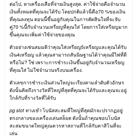
ต่อไป, หาเครื่องเสือที่จ่ายเงินสูงสุด. ค่าใช้จ่ายคือจํานวน
เงินทั้งหมดที่คุณจะได้รับ โดยปกติแล้วนี่คือ70 %ของเงิน
ที่คุณลงทุน ตอนนี้ขึ้นอยู่กับคุณในการตัดสินใจที่จะจับ
คู่70 %นี้กับจํานวนเหรียญที่คุณใส่ โดยการใส่เหรียญมาก
ขึ้นคุณจะเพิ่มค่าใช้จ่ายของคุณ
ตัวอย่างเช่นสมมติว่าคุณใส่เหรียญ5เหรียญและคุณได้รับ
เงิน4เหรียญ แล้วคุณสามารถสันนิษฐานได้ว่าคุณมีไพ่ที่ดี
หรือไม่? ใช่ เพราะการชําระเงินขึ้นอยู่กับจํานวนเหรียญ
ที่คุณใส่ ไม่ใช่จํานวนจริงบนเครื่อง.
ตัวเลขการชําระเงินส่วนใหญ่จะเรียงตามลําดับตัวอักษร
ดังนั้นคิดถึงรางวัลที่ใหญ่ที่สุดที่คุณจะได้รับและคุณจะอยู่
ใกล้กับที่รางวัลที่ได้รับ
pg slot ทางเข้า
โบนัสสะสมที่ใหญ่ที่สุดมักจะปรากฏอยู่
ตรงกลางของเครื่องเล่นสล็อต ดังนั้นถ้าคุณชอบโบนัส
สะสมขนาดใหญ่คุณควรหาสถานที่ใกล้กับคาสิโนที่จะ
เล่น