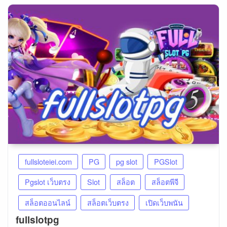
fullsloteiei.com
PG
pg slot
PGSlot
Pgslot เว็บตรง
Slot
สล็อต
สล็อตพีจี
สล็อตออนไลน์
สล็อตเว็บตรง
เปิดเว็บพนัน
fullslotpg