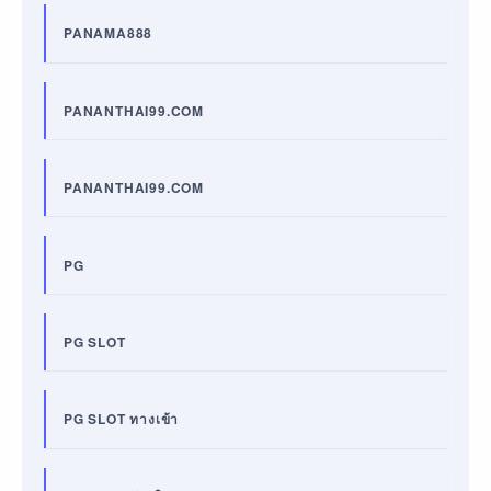
PANAMA888
PANANTHAI99.COM
PANANTHAI99.COM
PG
PG SLOT
PG SLOT ทางเข้า