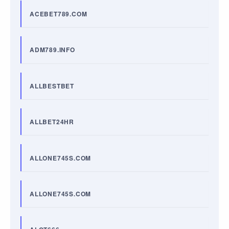
ACEBET789.COM
ADM789.INFO
ALLBESTBET
ALLBET24HR
ALLONE745S.COM
ALLONE745S.COM