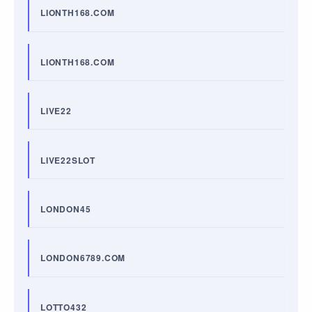
LIONTH168.COM
LIONTH168.COM
LIVE22
LIVE22SLOT
LONDON45
LONDON6789.COM
LOTTO432