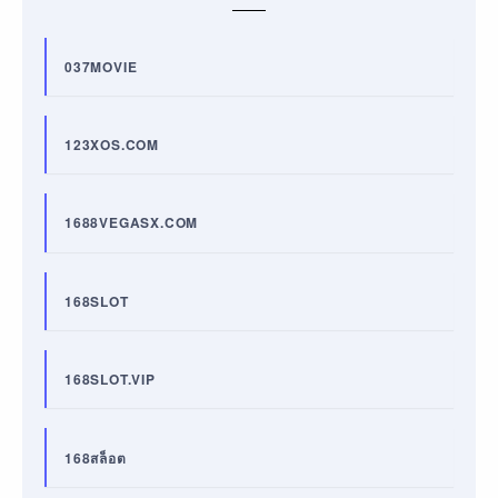
037MOVIE
123XOS.COM
1688VEGASX.COM
168SLOT
168SLOT.VIP
168สล็อต