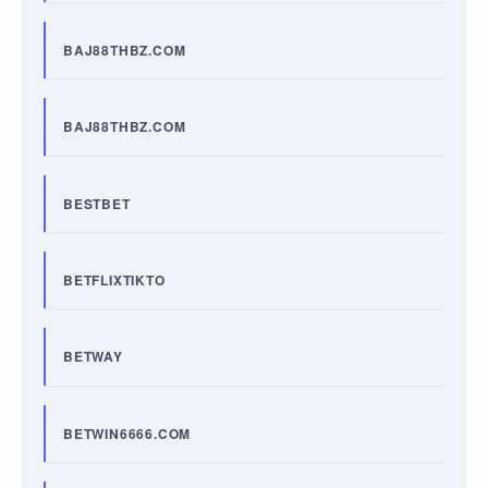
BAJ88THBZ.COM
BAJ88THBZ.COM
BESTBET
BETFLIXTIKTO
BETWAY
BETWIN6666.COM