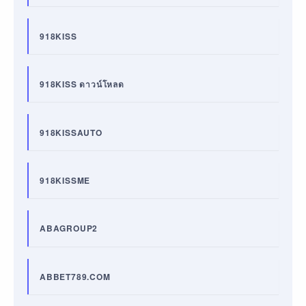
918KISS
918KISS ดาวน์โหลด
918KISSAUTO
918KISSME
ABAGROUP2
ABBET789.COM