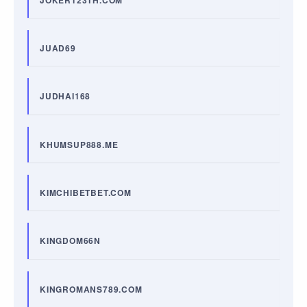
JUAD69
JUDHAI168
KHUMSUP888.ME
KIMCHIBETBET.COM
KINGDOM66N
KINGROMANS789.COM