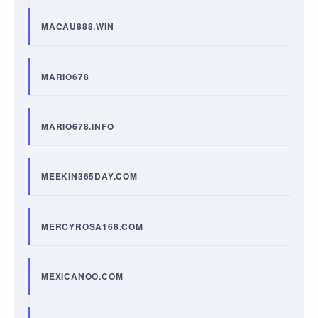
MACAU888.WIN
MARIO678
MARIO678.INFO
MEEKIN365DAY.COM
MERCYROSA168.COM
MEXICANOO.COM