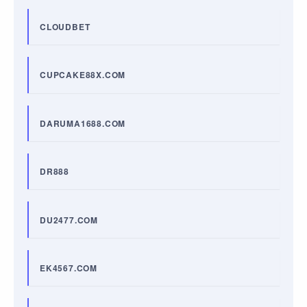
CLOUDBET
CUPCAKE88X.COM
DARUMA1688.COM
DR888
DU2477.COM
EK4567.COM