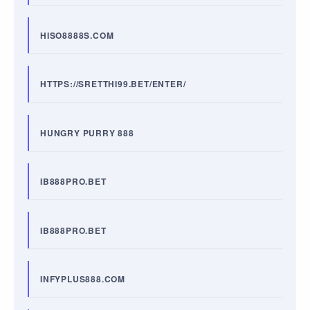
HISO8888S.COM
HTTPS://SRETTHI99.BET/ENTER/
HUNGRY PURRY 888
IB888PRO.BET
IB888PRO.BET
INFYPLUS888.COM