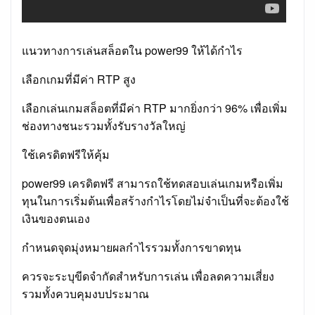
แนวทางการเล่นสล็อตใน power99 ให้ได้กำไร
เลือกเกมที่มีค่า RTP สูง
เลือกเล่นเกมสล็อตที่มีค่า RTP มากยิ่งกว่า 96% เพื่อเพิ่ม
ช่องทางชนะรวมทั้งรับรางวัลใหญ่
ใช้เครดิตฟรีให้คุ้ม
power99 เครดิตฟรี สามารถใช้ทดสอบเล่นเกมหรือเพิ่ม
ทุนในการเริ่มต้นเพื่อสร้างกำไรโดยไม่จำเป็นที่จะต้องใช้
เงินของตนเอง
กำหนดจุดมุ่งหมายผลกำไรรวมทั้งการขาดทุน
ควรจะระบุขีดจำกัดสำหรับการเล่น เพื่อลดความเสี่ยง
รวมทั้งควบคุมงบประมาณ