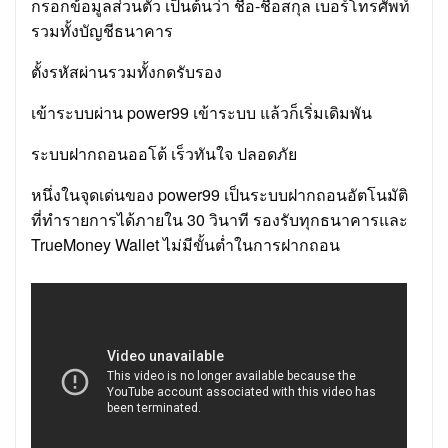
กรอกข้อมูลส่วนตัว เป็นต้นว่า ชื่อ-ชื่อสกุล เบอร์โทรศัพท์
รวมทั้งบัญชีธนาคาร
ตั้งรหัสผ่านรวมทั้งกดรับรอง
เข้าระบบผ่าน power99 เข้าระบบ แล้วก็เริ่มเดิมพัน
ระบบฝากถอนออโต้ เร็วทันใจ ปลอดภัย
หนึ่งในจุดเด่นของ power99 เป็นระบบฝากถอนอัตโนมัติ
ที่ทำรายการได้ภายใน 30 วินาที รองรับทุกธนาคารและ
TrueMoney Wallet ไม่มีขั้นต่ำในการฝากถอน