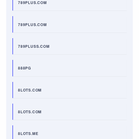
789PLUS.COM
789PLUS.COM
789PLUSS.COM
888PG
8LOTS.COM
8LOTS.COM
8LOTS.ME