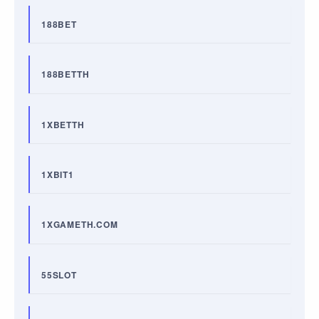
188BET
188BETTH
1XBETTH
1XBIT1
1XGAMETH.COM
55SLOT