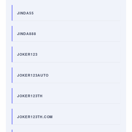
JINDA55
JINDA888
JOKER123
JOKER123AUTO
JOKER123TH
JOKER123TH.COM