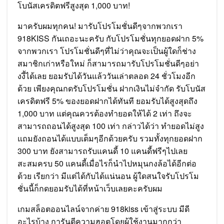
โบนัสเครดิตฟรีสูงสุด 1,000 บาท!
มาครับผมทุกคน! มารับโปรโมชั่นดีๆจากพวกเรา
918KISS กันเถอะนะครับ กับโปรโมชั่นทุกยอดฝาก 5%
จากพวกเรา โปรโมชั่นดีๆที่ไม่ว่าคุณจะเป็นผู้ใดก็ช่าง
สมาชิกเก่าหรือใหม่ ก็สามารถมารับโปรโมชั่นดีๆอย่า
งงี้ได้เลย ยอมรับได้วันแล้ววันเล่าตลอด 24 ชั่วโมงอีก
ด้วย เพียงคุณกดรับโปรโมชั่น ฝากเงินไม่จำกัด รับโบนัส
เครดิตฟรี 5% ของยอดฝากได้ทันที ยอมรับได้สูงสุดถึง
1,000 บาท แต่คุณควรต้องทำยอดให้ได้ 2 เท่า ถึงจะ
สามารถถอนได้สูงสุด 100 เท่า กล่าวได้ว่า ทำยอดไม่สูง
แถมยังถอนได้แบบเต็มๆอีกด้วยครับ รวมทั้งทุกยอดฝาก
300 บาท ยังสามารถรับแคนดี้ 10 แคนดี้ฟรีๆไปเลย
สะสมครบ 50 แคนดี้เมื่อไรก็นำไปหมุนกงล้อได้อีกต่อ
ด้วย เรียกว่า มีแต่ได้กับได้แน่นอน ผู้ใดสนใจรับโปรโม
ชั่นนี้ก็กดยอมรับได้ที่หน้าเว็บเลยคะครับผม
เกมสล็อตออนไลน์จากค่าย 918kiss เข้าสู่ระบบ มีดี
อะไรบ้าง การันตีความฮอตโดยผู้ใช้งานมากกว่า