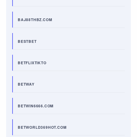
BAJ88THBZ.COM
BESTBET
BETFLIXTIKTO
BETWAY
BETWIN6666.COM
BETWORLD369HOT.COM