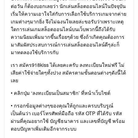
ต่อวัน ก็ต้องบอกเลยว่า นักเล่นสล็อตออนไลน์ในปัจจุบัน
เริ่มให้ความเอาใจใส่กับการเลือกใช้บริการเกมจากค่าย
เกมต่างๆมากยิ่ง จึงไม่ฉงนใจเลยล่ะขอรับว่าเพราะเหตุ
ใดการเล่นเกมสล็อตออนไลน์บนเว็บพวกนี้ถึงได้รับ
ความนิยมเพิ่มมากขึ้นเรื่อยๆด้วย ซึ่งถ้าเกิดคุณต้องการ
มาสัมผัสประสบการณ์การเล่นสล็อตออนไลน์ดีๆล่ะก็
มาทดลองใช้บริการกับ
เรา สมัคร918kiss ได้เลยคะครับ ลงทะเบียนใหม่ฟรี ไม่
เสียค่าใช้จ่ายใดๆทั้งปวง สมัครตามขั้นตอนต่างๆดังนี้ได้
เลย
• คลิกปุ่ม ‘ลงทะเบียนเป็นสมาชิก’ ที่หน้าเว็บไซต์
• กรอกข้อมูลต่างๆของคุณให้ถูกและครบบริบรูณ์
เป็นต้นว่า เบอร์โทรศัพท์มือถือ รหัส OTP ที่ได้รับ รหัส
ผ่านที่คุณอยากใช้ บัญชีธนาคาร และเลขที่บัญชี พร้อม
ตอบปัญหาเพิ่มเติมอีกจากระบบ