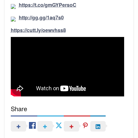
https://t.co/gmGYPersoC
http://gg.gg/1aq7s0
https://cutt.ly/oewvhss8
Share