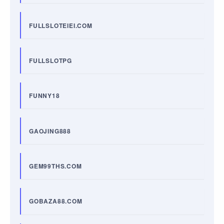
FULLSLOTEIEI.COM
FULLSLOTPG
FUNNY18
GAOJING888
GEM99THS.COM
GOBAZA88.COM