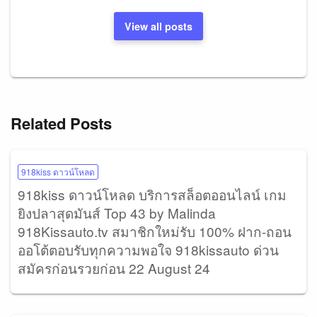
View all posts
Related Posts
918kiss ดาวน์โหลด
918kiss ดาวน์โหลด บริการสล็อตออนไลน์ เกม
ยิงปลาสุดมันส์ Top 43 by Malinda
918Kissauto.tv สมาชิกใหม่รับ 100% ฝาก-ถอน
ออโต้ตอบรับทุกความพอใจ 918kissauto ด่วน
สมัครก่อนรวยก่อน 22 August 24