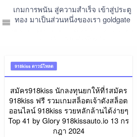
Skip
เกมการพนัน สู่ความสำเร็จ เข้าสู่ประตู
to
ทอง มาเป็นส่วนหนึ่งของเรา goldgate
content
https://goldgate.io ทางเข้าสู่มิติแห่งความสนุกสนาน มั่งคั่ง
ฝาก 0 รับ 100 เล่นกัรฟรีๆทุกวัน
918kiss ดาวน์โหลด
สมัคร918kiss นักลงทุนยกให้ที่1สมัคร
918kiss ฟรี รวมเกมสล็อตเจ้าดังสล็อต
ออนไลน์ 918kiss รวยหลักล้านได้ง่ายๆ
Top 41 by Glory 918kissauto.io 13 กร
กฎา 2024