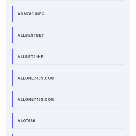
ADM789.INFO
ALLBESTBET
ALLBET24HR
ALLONE745S.COM
ALLONE745S.COM
ALOT666