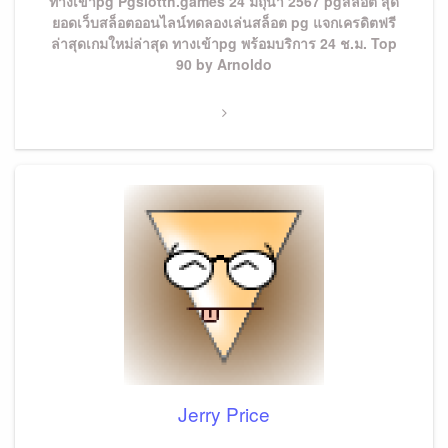
Next
ทางเข้าpg Pgslotth.games 24 มิถุนา 2567 pgสล็อต สุด
Post
ยอดเว็บสล็อตออนไลน์ทดลองเล่นสล็อต pg แจกเครดิตฟรี
ล่าสุดเกมใหม่ล่าสุด ทางเข้าpg พร้อมบริการ 24 ช.ม. Top
90 by Arnoldo
Jerry Price