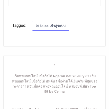
Tagged:
918kiss เข้าสู่ระบบ
แนะแนว
เรื่อง
Previous
Post
เว็บหวยออนไลน์ เชื่อถือได้ Ngernn.net 26 July 67 เว็บ
หวยออนไลน์ เชื่อถือได้ อันดับ 1ซื้อง่าย ได้เงินจริง ที่สุดของ
วงการการเงินมั่นคง แทงหวยออนไลน์ ครบจบที่เดียว Top
59 by Celina