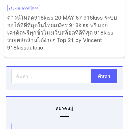
918kiss ดาวน์โหลด
ดาวน์โหลด918kiss 20 MAY 67 918kiss ระบบ
ออโต้ที่ดีที่สุดในไทยสมัคร 918kiss ฟรี แจก
เครดิตฟรีทุกชั่วโมงเว็บสล็อตที่ดีที่สุด 918kiss
รวยหลักล้านได้ง่ายๆ Top 21 by Vincent
918kissauto.io
หมวดหมู่