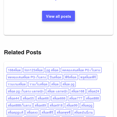
View all posts
Related Posts
168สล็อต
lion123สล็อต
pg สล็อต
ทดลองเล่นสล็อต PG เว็บตรง
ทดลองเล่นสล็อต PG เว็บตรง
ปั่นสล็อต
พีจีสล็อต
ฟลูสล็อตพีจี
รวมเกมสล็อต
รวมเว็บสล็อต
สล็อต
สล็อต pg
สล็อต pg เว็บตรง แตกหนัก
สล็อต แตกหนัก
สล็อต168
สล็อต24
สล็อต44
สล็อต55
สล็อต66
สล็อต666
สล็อต777
สล็อต888
สล็อต888เว็บตรง
สล็อต89
สล็อต918
สล็อต99
สล็อตpg
สล็อตpgแท้
สล็อตxo
สล็อตพีจี
สล็อตพุซซี่
สล็อตมันนี่เกม