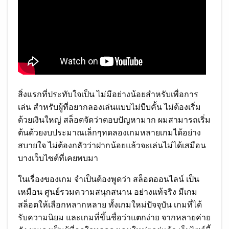
สิ่งแรกที่ประทับใจเป็น ไม่มีอย่างน้อยสำหรับเพื่อการ
เล่น สำหรับผู้ที่อยากลองเล่นแบบไม่บีบคั้น ไม่ต้องเริ่ม
ด้วยเงินใหญ่ สล็อตจัดว่าตอบปัญหามาก ผมสามารถเริ่ม
ต้นด้วยงบประมาณเล็กๆทดลองเกมหลายเกมได้อย่าง
สบายใจ ไม่ต้องกลัวว่าฝากน้อยแล้วจะเล่นไม่ได้เสมือน
บางเว็บไซต์ที่เคยพบมา
ในเรื่องของเกม จำเป็นต้องพูดว่า สล็อตออนไลน์ เป็น
เหมือน ศูนย์รวมความสนุกสนาน อย่างแท้จริง มีเกม
สล็อตให้เลือกหลากหลาย ทั้งเกมใหม่ปัจจุบัน เกมที่ได้
รับความนิยม และเกมที่ขึ้นชื่อว่าแตกง่าย จากหลายค่าย