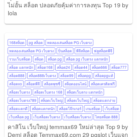
ไม่อั้น สล็อต ปลอดภัยคุ้มค่าการลงทุน Top 19 by
Iola
168สล็อต
pg สล็อต
ทดลองเล่นสล็อต PG เว็บตรง
ทดลองเล่นสล็อต PG เว็บตรง
ปั่นสล็อต
พีจีสล็อต
ฟลูสล็อตพีจี
รวมเว็บสล็อต
สล็อต
สล็อต pg
สล็อต pg เว็บตรง แตกหนัก
สล็อต แตกหนัก
สล็อต168
สล็อต24
สล็อต44
สล็อต666
สล็อต777
สล็อต888
สล็อต888เว็บตรง
สล็อต99
สล็อตpg
สล็อตpgแท้
สล็อตxo
สล็อตพีจี
สล็อตพุซซี่
สล็อตออนไลน์
สล็อตเครดิตฟรี
สล็อตเว็บตรง
สล็อตเว็บตรง 168
สล็อตเว็บตรง แตกหนัก
สล็อตเว็บตรง789
สล็อตเว็บใหญ่
สล็อตเว็บใหญ่
สล็อตแตกง่าย
สล็อตแตกดี
สล็อตแตกหนัก
สล็อตโจ๊กเกอร์
เกมสล็อต
เว็บสล็อต
เว็บสล็อต pg
เว็บสล็อตเว็บตรง
เว็บสล็อตเว็บตรง
ไทยสล็อต 888
คาสิโน เว็บใหญ่ temmax69 ใหม่ล่าสุด Top 9 by
Demi สล็อต Temmax69.com 29 pgslot เว็บแจก