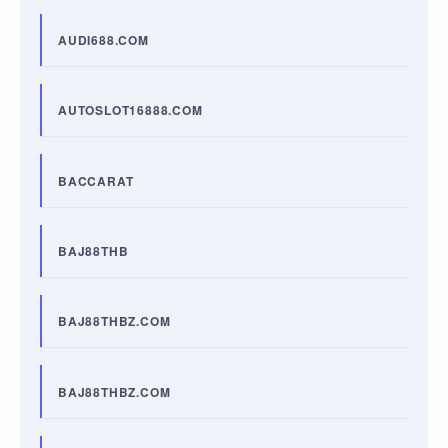
AUDI688.COM
AUTOSLOT16888.COM
BACCARAT
BAJ88THB
BAJ88THBZ.COM
BAJ88THBZ.COM