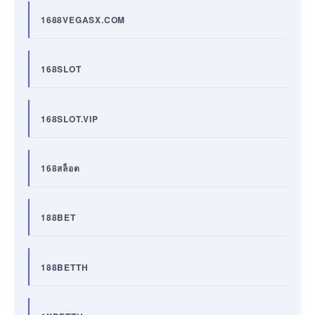
1688VEGASX.COM
168SLOT
168SLOT.VIP
168สล็อต
188BET
188BETTH