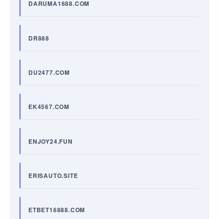
DARUMA1688.COM
DR888
DU2477.COM
EK4567.COM
ENJOY24.FUN
ERISAUTO.SITE
ETBET16888.COM