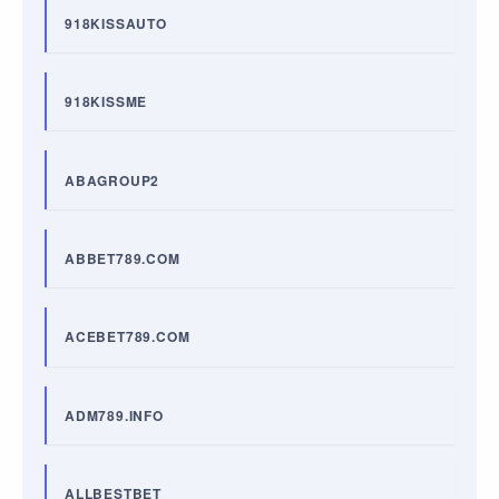
918KISSAUTO
918KISSME
ABAGROUP2
ABBET789.COM
ACEBET789.COM
ADM789.INFO
ALLBESTBET