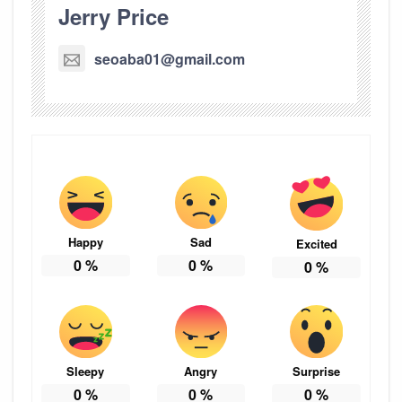
Jerry Price
seoaba01@gmail.com
Happy
Sad
Excited
0
%
0
%
0
%
Sleepy
Angry
Surprise
0
%
0
%
0
%