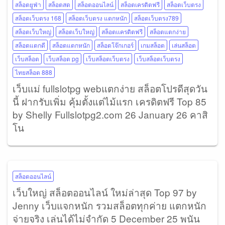
สล็อตยูฟ่า
สล็อตสด
สล็อตออนไลน์
สล็อตเครดิตฟรี
สล็อตเว็บตรง
สล็อตเว็บตรง 168
สล็อตเว็บตรง แตกหนัก
สล็อตเว็บตรง789
สล็อตเว็บใหญ่
สล็อตเว็บใหญ่
สล็อตเเครดิตฟรี
สล็อตแตกง่าย
สล็อตแตกดี
สล็อตแตกหนัก
สล็อตโจ๊กเกอร์
เกมสล็อต
เล่นสล็อต
เว็บสล็อต
เว็บสล็อต pg
เว็บสล็อตเว็บตรง
เว็บสล็อตเว็บตรง
ไทยสล็อต 888
เว็บแม่ fullslotpg webแตกง่าย สล็อตโปรดีสุดวัน
นี้ ฝากรับเพิ่ม คุ้มตั้งแต่ไม้แรก เครดิตฟรี Top 85
by Shelly Fullslotpg2.com 26 January 26 คาสิ
โน
สล็อตออนไลน์
เว็บใหญ่ สล็อตออนไลน์ ใหม่ล่าสุด Top 97 by
Jenny เว็บแจกหนัก รวมสล็อตทุกค่าย แตกหนัก
จ่ายจริง เล่นได้ไม่จำกัด 5 December 25 พนัน