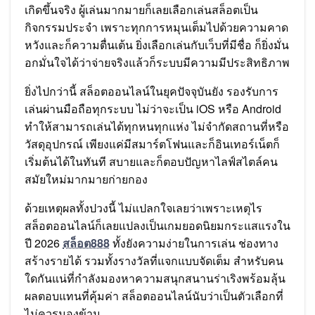
เกิดขึ้นจริง ผู้เล่นมากมายก็เลยเลือกเล่นสล็อตเป็น
กิจกรรมประจำ เพราะทุกการหมุนเต็มไปด้วยความคาด
หวังและก็ความตื่นเต้น ยิ่งเลือกเล่นกับเว็บที่มีชื่อ ก็ยิ่งมั่น
อกมั่นใจได้ว่าจ่ายจริงแล้วก็ระบบมีความมีประสิทธิภาพ
ยิ่งไปกว่านี้ สล็อตออนไลน์ในยุคปัจจุบันยัง รองรับการ
เล่นผ่านมือถือทุกระบบ ไม่ว่าจะเป็น iOS หรือ Android
ทำให้สามารถเล่นได้ทุกหนทุกแห่ง ไม่จำกัดสถานที่หรือ
วัสดุอุปกรณ์ เพียงแค่มีสมาร์ตโฟนและก็อินเทอร์เน็ตก็
เริ่มต้นได้ในทันที สบายและก็ตอบปัญหาไลฟ์สไตล์คน
สมัยใหม่มากมายก่ายกอง
ด้วยเหตุผลทั้งปวงนี้ ไม่แปลกใจเลยว่าเพราะเหตุไร
สล็อตออนไลน์ก็เลยแปลงเป็นเกมยอดนิยมกระแสแรงใน
ปี 2026
สล็อต888
ทั้งยังความง่ายในการเล่น ช่องทาง
สร้างรายได้ รวมทั้งรางวัลที่แจกแบบจัดเต็ม สำหรับคน
ใดกันแน่ที่กำลังมองหาความสนุกสนานร่าเริงพร้อมลุ้น
ผลตอบแทนที่คุ้มค่า สล็อตออนไลน์นับว่าเป็นตัวเลือกที่
ไม่ควรมองข้าม