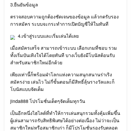
3.ยืนยันข้อมูล
ตรวจสอบความถูกต้องชัดเจนของข้อมูล แล้วกดรับรอง
การสมัคร ระบบจะกระทำการเปิดบัญชีให้ในทันที
4.เข้าสู่ระบบและเริ่มเล่นได้เลย
เมื่อสมัครเสร็จ สามารถเข้าระบบ เลือกเกมที่ชอบ รวม
ทั้งเริ่มบันเทิงใจได้โดยทันที บางเว็บยังมีโบนัสต้อนรับ
สำหรับสมาชิกใหม่อีกด้วย
เพียงเท่านี้ก็พร้อมฝ่าโลกแห่งความสนุกสนานร่าเริง
สมัครง่าย เล่นไว ไม่กี่ขั้นตอนก็มีสิทธิ์ลุ้นรางวัลและก็
โบนัสแบบจัดเต็ม
jinda888 โปรโมชั่นเด็ดๆจัดเต็มทุกวัน
เป็นอีกหนึ่งไฮไลต์ที่ทำให้การเล่นสนุกรวมทั้งคุ้มเพิ่มขึ้น
ผู้เล่นสามารถรับสิทธิพิเศษได้อย่างต่อเนื่อง ไม่ว่าจะเป็น
สมาชิกใหม่หรือสมาชิกเก่า ก็มีโปรโมชั่นรองรับตลอด