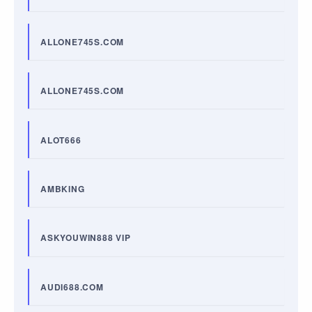
ALLONE745S.COM
ALLONE745S.COM
ALOT666
AMBKING
ASKYOUWIN888 VIP
AUDI688.COM