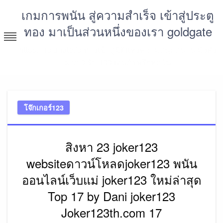
Skip
เกมการพนัน สู่ความสำเร็จ เข้าสู่ประตู
to
ทอง มาเป็นส่วนหนึ่งของเรา goldgate
content
https://goldgate.io ทางเข้าสู่มิติแห่งความสนุกสนาน มั่งคั่ง
ฝาก 0 รับ 100 เล่นกัรฟรีๆทุกวัน
โจ๊กเกอร์123
สิงหา 23 joker123
websiteดาวน์โหลดjoker123 พนัน
ออนไลน์เว็บแม่ joker123 ใหม่ล่าสุด
Top 17 by Dani joker123
Joker123th.com 17