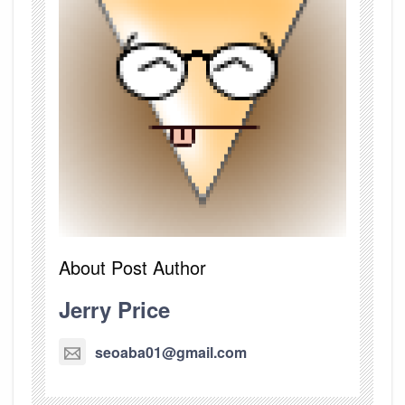
About Post Author
Jerry Price
seoaba01@gmail.com