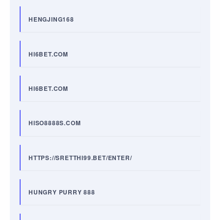
HENGJING168
HI6BET.COM
HI6BET.COM
HISO8888S.COM
HTTPS://SRETTHI99.BET/ENTER/
HUNGRY PURRY 888