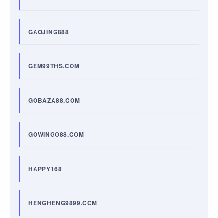
GAOJING888
GEM99THS.COM
GOBAZA88.COM
GOWINGO88.COM
HAPPY168
HENGHENG9899.COM