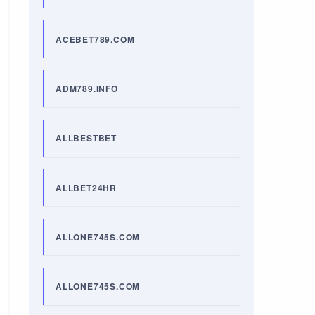
ACEBET789.COM
ADM789.INFO
ALLBESTBET
ALLBET24HR
ALLONE745S.COM
ALLONE745S.COM