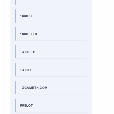
188BET
188BETTH
1XBETTH
1XBIT1
1XGAMETH.COM
55SLOT