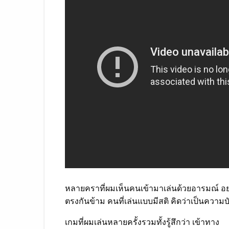
หลายคราที่ผมเห็นคนเข้ามาเล่นด้วยอารมณ์ อยา
ตรงกันข้าม คนที่เล่นแบบมีสติ คิดว่าเป็นความบัน
เกมที่ผมเล่นหลายครั้งรวมทั้งรู้สึกว่า เข้าทาง