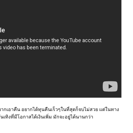
กเอาคืน อยากได้ทุนคืนเร็วๆในที่สุดก็จบไม่สวย แต่ในทาง
เทิงที่มีโอกาสได้เงินเพิ่ม มักจะอยู่ได้นานกว่า