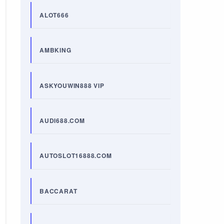
ALOT666
AMBKING
ASKYOUWIN888 VIP
AUDI688.COM
AUTOSLOT16888.COM
BACCARAT