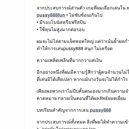
จากประสบการณ์ส่วนตัว เกมที่ผมเลือกเล่นใน พุ
pussy888fun
• ไม่ซับซ้อนเกินไป
• มีรอบโบนัสหรือฟรีสปิน
• ใช้ทุนไม่สูงมากต่อรอบ
ผมจะไม่ไล่ตามแจ็คพอตใหญ่ แต่ว่าเน้นย้ำผลกำ
ทำให้การเล่นpussy888 สนุก ไม่เครียด
ความเพลิดเพลินที่มากกว่าแค่เงิน
อีกอย่างหนึ่งที่ผมมีความรู้สึกว่าผู้คนจำนวนไ
ที่เล่นมิได้เสียเปล่า หากแม้บางวันจะไม่ได้กำไ
เพียงพอพวกเราไม่บีบคั้นตนเองมากเกินความจำเป
คาดหมาย กลายเป็นตอนที่ได้ผลลัพธ์ยอดเยี่ยม
บทเรียนสำคัญจากการเล่น
pussy888
จากประสบการณ์ทั้งหมด สิ่งที่ผมได้ทำความเข้
1. อย่ามั่นใจว่าทุกเกมแตกง่าย