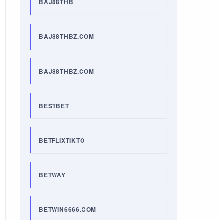
BAJ88THB
BAJ88THBZ.COM
BAJ88THBZ.COM
BESTBET
BETFLIXTIKTO
BETWAY
BETWIN6666.COM