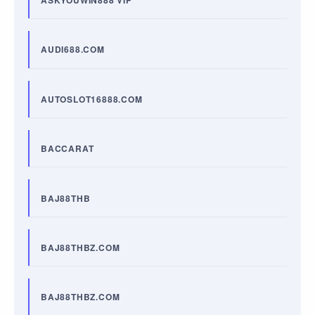
ASKYOUWIN888 VIP
AUDI688.COM
AUTOSLOT16888.COM
BACCARAT
BAJ88THB
BAJ88THBZ.COM
BAJ88THBZ.COM