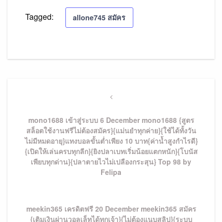
Tagged:
allone745 สมัคร
แนะแนว
เรื่อง
Previous
Post
mono1688 เข้าสู่ระบบ 6 December mono1688 {สูตร
สล็อตใช้งานฟรีไม่ต้องสมัคร}{แม่นยำทุกค่าย}{ใช้ได้ทั้งวัน
ไม่มีหมดอายุ}แทงบอลขั้นต่ำเพียง 10 บาท{ค่าน้ำสูงกำไรดี}
{เปิดให้เล่นครบทุกลีก}{ยิงปลาเบทเริ่มน้อยแตกหนัก}{โบนัส
เพียบทุกด่าน}{ปลาตายไวไม่เปลืองกระสุน} Top 98 by
Felipa
Next
meekin365 เครดิตฟรี 20 December meekin365 สมัคร
Post
{เติมเงินผ่านวอลเล็ทได้ทุกเจ้า}{ไม่ต้องแนบสลิป}{ระบบ