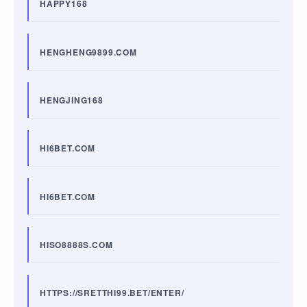
HAPPY168
HENGHENG9899.COM
HENGJING168
HI6BET.COM
HI6BET.COM
HISO8888S.COM
HTTPS://SRETTHI99.BET/ENTER/