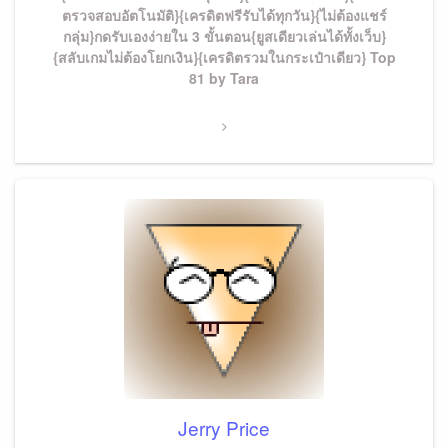
ตรวจสอบอัตโนมัติ}{เครดิตฟรีรับได้ทุกวัน}{ไม่ต้องแชร์
กลุ่ม}กดรับเองง่ายใน 3 ขั้นตอน{ยูสเดียวเล่นได้ทั้งเว็บ}
{สลับเกมไม่ต้องโยกเงิน}{เครดิตรวมในกระเป๋าเดียว} Top
81 by Tara
Jerry Price