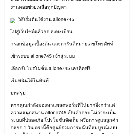
งานคอยช่วยเหลือทุกปัญหา
วิธีเริ่มต้นใช้งาน allone745
ไปสู่เว็บไซต์แล้วกด ลงทะเบียน
กรอกข้อมูลเบื้องต้น และการันตีหมายเลขโทรศัพท์
เข้าระบบ allone745 เข้าสู่ระบบ
เลือกรับโปรโมชั่น allone745 เครดิตฟรี
เริ่มพนันได้ในทันที
บทสรุป
หากคุณกำลังมองหาแพลตฟอร์มที่ให้มากยิ่งกว่าแค่
ความสนุกสนาน allone745 เป็นคำตอบ ไม่ว่าจะเป็น
ระบบที่ปลอดภัย โปรโมชั่นจัดเต็ม หรือการดูแลลูกค้า
ตลอด 1 วัน ตรงนี้คือศูนย์รวมการพนันที่สมบูรณ์แบบ