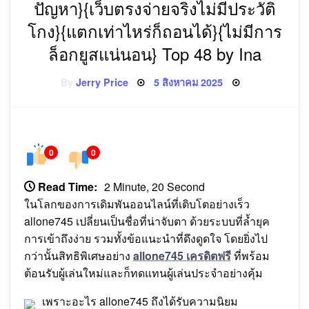
ปัญหา}{เว็บตรงจ่ายจริงไม่มีประวัติ
โกง}{แตกเท่าไหร่ก็ถอนได้}{ไม่มีการ
ล็อกยูสแน่นอน} Top 48 by Ina
Posted
By
Jerry Price
5 สิงหาคม 2025
on
0
0
Read Time:
2 Minute, 20 Second
ในโลกของการเดิมพันออนไลน์ที่เติบโตอย่างเร็ว
allone745 เปลี่ยนเป็นชื่อที่น่าจับตา ด้วยระบบที่ล้ำยุค
การเข้าถึงง่าย รวมทั้งข้อแนะนำที่ดึงดูดใจ โดยยิ่งไป
กว่านั้นสิทธิพิเศษอย่าง
allone745 เครดิตฟรี
ที่พร้อม
ต้อนรับผู้เล่นใหม่และก็ทดแทนผู้เล่นประจำอย่างคุ้ม
เพราะอะไร allone745 ถึงได้รับความนิยม