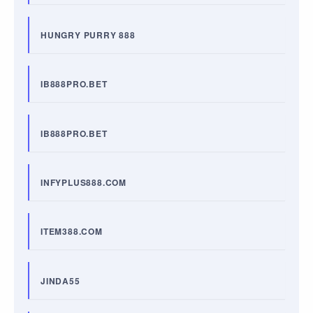
HUNGRY PURRY 888
IB888PRO.BET
IB888PRO.BET
INFYPLUS888.COM
ITEM388.COM
JINDA55