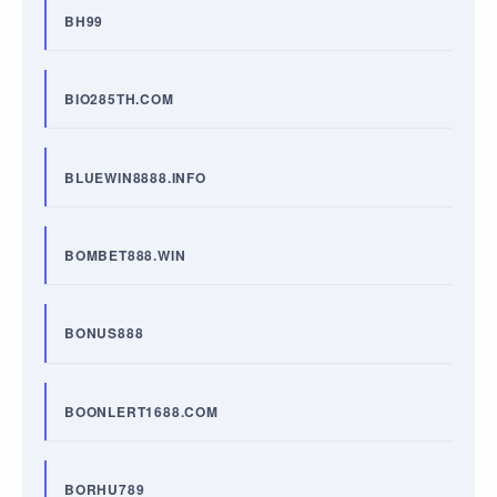
BH99
BIO285TH.COM
BLUEWIN8888.INFO
BOMBET888.WIN
BONUS888
BOONLERT1688.COM
BORHU789