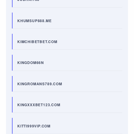
KHUMSUP888.ME
KIMCHIBETBET.COM
KINGDOM66N
KINGROMANS789.COM
KINGXXXBET123.COM
KITTI999VIP.COM