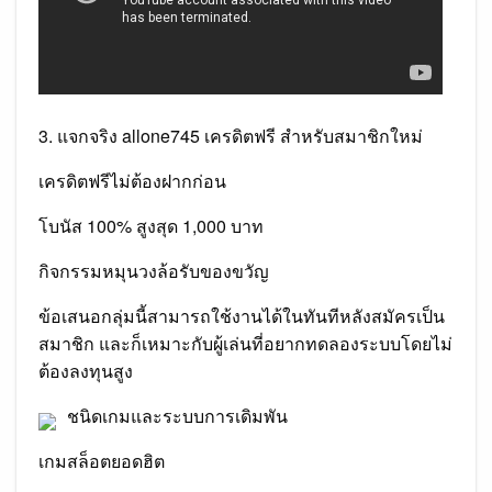
3. แจกจริง allone745 เครดิตฟรี สำหรับสมาชิกใหม่
เครดิตฟรีไม่ต้องฝากก่อน
โบนัส 100% สูงสุด 1,000 บาท
กิจกรรมหมุนวงล้อรับของขวัญ
ข้อเสนอกลุ่มนี้สามารถใช้งานได้ในทันทีหลังสมัครเป็น
สมาชิก และก็เหมาะกับผู้เล่นที่อยากทดลองระบบโดยไม่
ต้องลงทุนสูง
ชนิดเกมและระบบการเดิมพัน
เกมสล็อตยอดฮิต