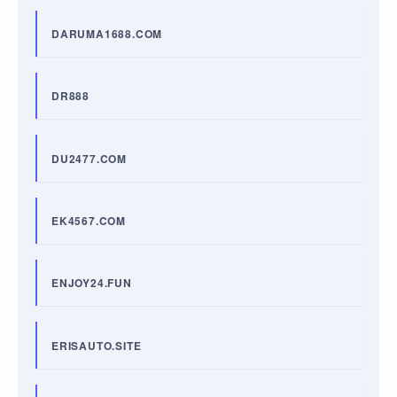
DARUMA1688.COM
DR888
DU2477.COM
EK4567.COM
ENJOY24.FUN
ERISAUTO.SITE