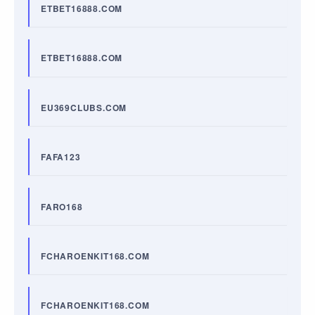
ETBET16888.COM
ETBET16888.COM
EU369CLUBS.COM
FAFA123
FARO168
FCHAROENKIT168.COM
FCHAROENKIT168.COM