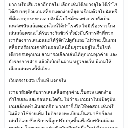
ยาก หรือเสียเวลาอีกต่อไป เลือกเล่นได้อย่างจุใจ ได้กำไร
ได้สบายๆด้วยเกมสล็อตแตกง่ายที่สุด พร้อมด้วยโบนัสฟรี
ที่มีแจกทุกระยะเวลา ดังนี้เว็บไซต์ของพวกเรายังเป็น
แหล่งพนันสล็อตออนไลน์ได้กำไรจริง ไม่มีเรื่องราวโกง
เล่นสล็อตชนะได้รับรางวัลชัวร์ ทั้งยังมีบริการดีๆที่พวก
เราต้องการเสนอแนะให้รู้จักไปดูกันเลย ไม่ว่าจะเป็นเกม
สล็อตหรือเกมคาสิโนออนไลน์อื่นๆรวมอยู่ในเว็บไซต์
เดียวครบทุกเกม สามารถเลือกเล่นได้ทุกเกมทุกค่าย และ
ยังรองการฝาก แล้วก็เบิกเงินผ่าน ทรูวอลเว็ท มีเกมให้
เลือกเล่นตรงนี้ที่เดียว
เว็บตรง100% เว็บแท้ แจกจริง
เรามาสัมผัสกับการเล่นสล็อตทุกค่ายเว็บตรง แตกง่าย
กำไรเยอะแยะก่อนคนใดกัน ไม่ว่าจะเกมมาใหม่ปัจจุบัน
เกมสล็อตทำเงินยอดฮิต พวกเราก็เปิดให้ทดสอบเล่นฟรี
ไม่มีค่าใช้จ่ายเพิ่ม ไม่ต้องลงทะเบียนเป็นสมาชิกก็ลอง
เล่นได้เลย ซึ่งบริการนี้ถูกปรับปรุงขึ้นเพื่อนักพนันสล็อต
ทุกท่าน โดยเฉพาะอย่างยิ่งนักเดิมพันมือใหม่ ที่ปรารถนา