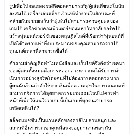
รูปเพื่อให้จอแสดงผลดิจิตอลสามารถ”ดู”ผู้เล่นที่ชนะโบนัส
สะสมได้ เครื่องเล่นสล็อตเจ้าเล่ห์ทํางานในลักษณะที่
คล้ายกันมากยกเว้นว่าผู้เล่นไม่สามารถควบคุมผลของ
เกมได้ เครือข่ายคอมพิวเตอร์ของมหาวิทยาลัยยอร์คได้
สร้างหุ่นยนต์เวอร์ชันของทฤษฎีสไลด์ที่เรียกว่า”หุ่นยนต์ที่
เปิดได้” ตราบเท่าที่งบประมาณของคุณสามารถจ่ายได้
หุ่นยนต์เหล่านี้สามารถซื้อได้
คําถามสําคัญคือทําไมหนังสือและเว็บไซต์จึงคิดว่าเจตนา
ของผู้เล่นทั้งหมดคือการหลอกลวงหากเกมได้รับการดํา
เนินการอย่างสุจริตโดยคนที่ไม่ต้องการหลอกลวง หาก
ผู้คนนับล้านกําลังใช้จ่ายเงินเพื่อความสุขในการเล่นเกมที่
สามารถจัดการได้อุตสาหกรรมเกมออนไลน์ไม่ควรทํา
หน้าที่เพื่อให้แน่ใจว่าเกมนี้เป็นเกมที่ทุกคนสามารถ
เพลิดเพลินได้?
สล็อตแมชชีนเป็นแกนหลักของคาสิโน สวนสนุก และ
สถานที่อื่นๆ พวกเขาดูเหมือนจะอยู่มานานพอๆ กับ