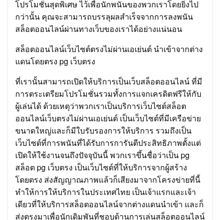
โปรโมชั่นสุดพิเศษ ไว้เพื่อนักพนันของพวกเราโดยยิ่งไป
กว่านั้น คุณจะสามารถบรรลุผลสำเร็จจากการลงพนัน
สล็อตออนไลน์ผ่านทางเว็บของเราได้อย่างแน่นอน
สล็อตออนไลน์เว็บไซต์ตรงไม่ผ่านเอเย่นต์ นำเข้าจากต่าง
แดนโดยตรง pg เว็บตรง
ที่เรานั้นสามารถเปิดให้บริการเป็นเว็บสล็อตออนไลน์ ที่มี
การตระเตรียมโปรโมชั่นรวมทั้งการแจกเครดิตฟรีให้กับ
ผู้เล่นได้ ด้วยเหตุว่าพวกเราเป็นบริการเว็บไซต์สล็อต
ออนไลน์เว็บตรงไม่ผ่านเอเย่นต์ เป็นเว็บไซต์ที่มีเครือข่าย
ขนาดใหญ่และก็มีใบรับรองการให้บริการ รวมถึงเป็น
เว็บไซต์ที่การพนันที่ได้รับการการันตีประสิทธิภาพตั้งแต่
เปิดให้ใช้งานจนถึงปัจจุบันนี้ พวกเราขึ้นชื่อว่าเป็น pg
สล็อต pg เว็บตรง เป็นเว็บไซต์ที่ให้บริการจากผู้สร้าง
โดยตรง ส่งสัญญาณภาพแล้วก็เสียงมาจากโครงข่ายที่นี้
ทำให้การให้บริการในประเทศไทย เป็นเจ้าแรกและเจ้า
เดียวที่ให้บริการสล็อตออนไลน์จากต่างแดนนำเข้า และก็
ส่งตรงมาเพื่อนักเดิมพันที่ชอบด้านการเล่นสล็อตออนไลน์