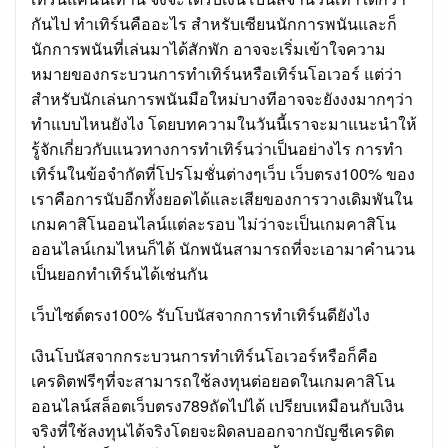
กันไป ทำเทิร์นคืออะไร สำหรับเซียนนักการพนันและก็
นักการพนันที่เล่นมาได้สักพัก อาจจะเริ่มเข้าใจความ
หมายของกระบวนการทำเทิร์นหรือเทิร์นโอเวอร์ แต่ว่า
สำหรับนักเล่นการพนันมือใหม่บางทีอาจจะยังงงมากๆว่า
ทำแบบไหนยังไง โดยบทความในวันนี้เราจะมาแนะนำให้
รู้จักเกี่ยวกับแนวทางการทำเทิร์นว่าเป็นอย่างไร การทำ
เทิร์นในข้อจำกัดที่โปรโมชั่นต่างๆเว็บ เว็บตรง100% ของ
เราคือการนับอีกทั้งยอดได้และเสียของการวางเดิมพันใน
เกมคาสิโนออนไลน์แต่ละรอบ ไม่ว่าจะเป็นเกมคาสิโน
ออนไลน์เกมไหนก็ได้ นักพนันสามารถที่จะเอามาคำนวน
เป็นยอกทำเทิร์นได้เช่นกัน
เว็บไซต์ตรง100% รับโบนัสจากการทำเทิร์นดียังไง
เงินโบนัสจากกระบวนการทำเทิร์นโอเวอร์หรือก็คือ
เครดิตฟรีๆที่จะสามารถใช้ลงทุนต่อยอดในเกมคาสิโน
ออนไลน์สล็อตเว็บตรง789ถัดไปได้ เปรียบเหมือนกับเงิน
จริงที่ใช้ลงทุนได้จริงโดยจะผิดลบออกจากบัญชีเครดิต