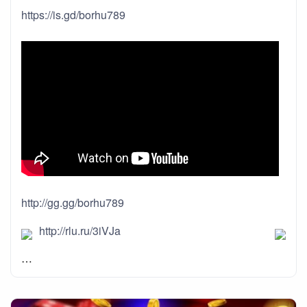
https://is.gd/borhu789
http://gg.gg/borhu789
http://rlu.ru/3iVJa
…