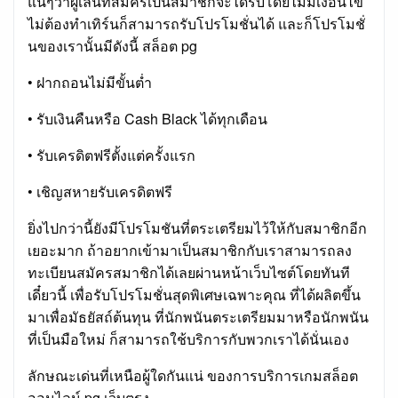
แน่ๆว่าผู้เล่นที่สมัครเป็นสมาชิกจะได้รับโดยไม่มีเงื่อนไข
ไม่ต้องทำเทิร์นก็สามารถรับโปรโมชั่นได้ และก็โปรโมชั่
นของเรานั้นมีดังนี้ สล็อต pg
• ฝากถอนไม่มีขั้นต่ำ
• รับเงินคืนหรือ Cash Black ได้ทุกเดือน
• รับเครดิตฟรีตั้งแต่ครั้งแรก
• เชิญสหายรับเครดิตฟรี
ยิ่งไปกว่านี้ยังมีโปรโมชันที่ตระเตรียมไว้ให้กับสมาชิกอีก
เยอะมาก ถ้าอยากเข้ามาเป็นสมาชิกกับเราสามารถลง
ทะเบียนสมัครสมาชิกได้เลยผ่านหน้าเว็บไซต์โดยทันที
เดี๋ยวนี้ เพื่อรับโปรโมชั่นสุดพิเศษเฉพาะคุณ ที่ได้ผลิตขึ้น
มาเพื่อมัธยัสถ์ต้นทุน ที่นักพนันตระเตรียมมาหรือนักพนัน
ที่เป็นมือใหม่ ก็สามารถใช้บริการกับพวกเราได้นั่นเอง
ลักษณะเด่นที่เหนือผู้ใดกันแน่ ของการบริการเกมสล็อต
ออนไลน์ pg เว็บตรง