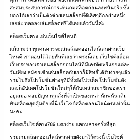
สะสมประสบการณ์การเล่นเกมสล็อตก่อนลงพนันจริง ซึ่ง
บอกได้เลยว่าเป็นตัวช่วยเล่นสล็อตที่ดีเลิศๆอีกอย่างหนึ่ง
เลยล่ะ ทดลองเล่นสล็อตฟรีได้เลยแล้ววันนี้ค่ะ
สล็อตเว็บตรง เล่นเว็บไซต์ไหนดี
แม้ถามว่า ทุกคนควรจะเล่นสล็อตออนไลน์เล่นผ่านเว็บ
ไหนดี เราตอบได้โดยทันทีเลยว่า ตรงนี้เลย เว็บไซต์สล็อต
เว็บตรงของเราเล่นสล็อตออนไลน์ที่มีเครดิตฟรีแจกแต่ละ
วันเพียง สมัครเข้าเล่นสล็อตกับเราก็มีสิทธิ์ได้รับง่ายๆแล้ว
รวมไปถึงโปรโมชั่นต่างๆที่มีทั้งยังโปรเด็ด โปรโมชั่นดัง
และก็อัปเดตโปรโมชั่นใหม่ๆให้กับเหล่าสมาชิกของเรา
อยู่เสมอ ตอบปัญหาทุกสิ่งที่จำเป็นของเหล่านักพนัน เดิม
พันสล็อตสุดคุ้มต้องที่นี่ เว็บไซต์สล็อตออนไลน์ตรงเท่านั้น
นะคะ
สล็อตเว็บไซต์ตรง789 แตกง่าย แตกหลายครั้งที่สุด
รวมเกมสล็อตออนไลน์จากค่ายดังมาไว้ตรงนี้ เว็บไซต์