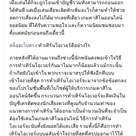
เมื่อเล่นได้ก็จะถูกโอนเข้าบัญชีรวมทั้งสามารถถอนออก
ได้ทันที แต่เมื่อเล่นเสียจะผิดหักเพิ่มอะไรก็ตามทำให้ช่วย
ลดการเสี่ยงลงไปได้มากเลยทีเดียว เกมคาสิโนออนไลน์
ยอดนิยม ที่ได้รับความพอใจ และก็ความนิยมชมชอบมา
ตั้งแต่สมัยก่อนจนถึงเดี๋ยวนี้
สล็อตเว็บตรง
ทำเทิร์นโอเวอร์ดีอย่างไร
ภายหลังที่ได้อ่านมาจนถึงช่วงนี้นักพนันคงพอเข้าใจวิธี
การทำเทิร์นโอเวอร์กันมาไม่มากก็น้อยแล้ว แม้กระนั้น
ถ้าเกิดยังไม่เข้าใจ พวกเราจะมาสรุปให้ฟังอีกทีแบบ
เข้าใจง่ายที่สุด การทำเทิร์นโอเวอร์จะมาจากข้อข้อตกลง
ของโปรโมชั่นพื้นที่เว็บไซต์ผู้ให้บริการเกมคาสิโน
ออนไลน์จัดขึ้น กระบวนการทำเทิร์นโอเวอร์จะคิดเงินใน
บัญชีเครดิตของนักเสี่ยงดวงที่คูณกับจำนวนเท่าของ
แนวทางการทำเทิร์น ได้ออกมาเป็นจำนวนเงินที่จะจำเป็น
ต้องใช้เล่นในเกมคาสิโนออนไลน์ วิธีการทำเทิร์น
โอเวอร์จะนับทั้งยังยอดได้และเสีย รวมทั้งนี่ก็คือการทำ
เทิร์นโอเวอร์แบบฉลับเข้าใจง่ายที่สุดที่สรุปออกมาไว้ให้