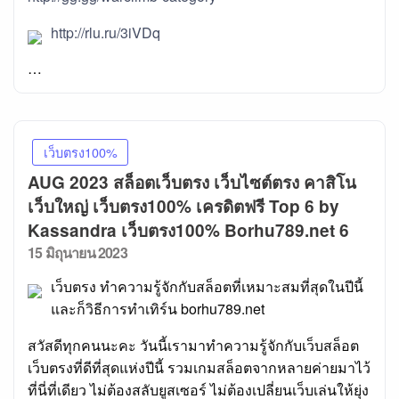
http://rlu.ru/3iVDq
…
เว็บตรง100%
AUG 2023 สล็อตเว็บตรง เว็บไซต์ตรง คาสิโน
เว็บใหญ่ เว็บตรง100% เครดิตฟรี Top 6 by
Kassandra เว็บตรง100% Borhu789.net 6
Posted
15 มิถุนายน 2023
on
เว็บตรง ทำความรู้จักกับสล็อตที่เหมาะสมที่สุดในปีนี้
และก็วิธีการทำเทิร์น borhu789.net
สวัสดีทุกคนนะคะ วันนี้เรามาทำความรู้จักกับเว็บสล็อต
เว็บตรงที่ดีที่สุดแห่งปีนี้ รวมเกมสล็อตจากหลายค่ายมาไว้
ที่นี่ที่เดียว ไม่ต้องสลับยูสเซอร์ ไม่ต้องเปลี่ยนเว็บเล่นให้ยุ่ง