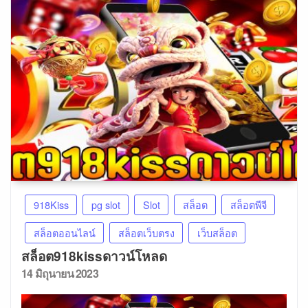
918Kiss
pg slot
Slot
สล็อต
สล็อตพีจี
สล็อตออนไลน์
สล็อตเว็บตรง
เว็บสล็อต
สล็อต918kissดาวน์โหลด
Posted
14 มิถุนายน 2023
on