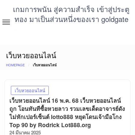
Skip
เกมการพนัน สู่ความสำเร็จ เข้าสู่ประตู
to
ทอง มาเป็นส่วนหนึ่งของเรา goldgate
content
https://goldgate.io ทางเข้าสู่มิติแห่งความสนุกสนาน มั่งคั่ง
ฝาก 0 รับ 100 เล่นกัรฟรีๆทุกวัน
เว็บหวยออนไลน์
HOMEPAGE
เว็บหวยออนไลน์
เว็บหวยออนไลน์
เว็บหวยออนไลน์ 16 พ.ค. 68 เว็บหวยออนไลน์
ถูก โอนทันทีซื้อหวยลาว รวมเลขเด็ดอาจารย์ดัง
ไม่หักเปอร์เซ็นต์ lotto888 หยุดโดนเจ้ามือโกง
Top 90 by Rodrick Lot888.org
Posted
24 มีนาคม 2025