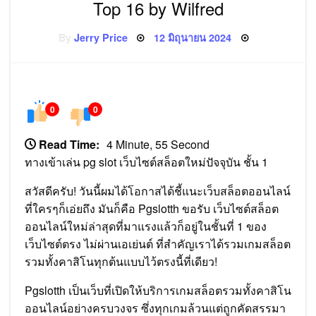
Top 16 by Wilfred
Posted
By
Jerry Price
12 มิถุนายน 2024
on
0
0
Read Time:
4 Minute, 55 Second
ทางเข้าเล่น pg slot เว็บไซต์สล็อตใหม่ปัจจุบัน ชั้น 1
สวัสดีครับ! วันนี้ผมได้โอกาสได้ชี้แนะเว็บสล็อตออนไลน์
ที่ใครๆก็เอ่ยถึง มันก็คือ Pgslotth ขอรับ เว็บไซต์สล็อต
ออนไลน์ใหม่ล่าสุดที่มาแรงแล้วก็อยู่ในชั้นที่ 1 ของ
เว็บไซต์ตรง ไม่ผ่านเอเย่นต์ ที่สำคัญเราได้รวมเกมสล็อต
รวมทั้งคาสิโนทุกต้นแบบไว้ตรงนี้ที่เดียว!
Pgslotth เป็นเว็บที่เปิดให้บริการเกมสล็อตรวมทั้งคาสิโน
ออนไลน์อย่างครบวงจร ซึ่งทุกเกมล้วนแต่ถูกคัดสรรมา