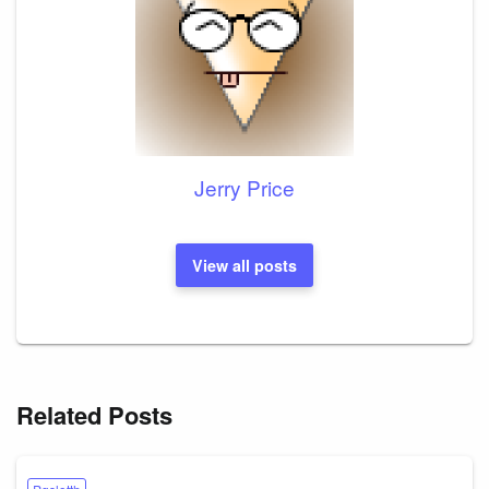
Jerry Price
View all posts
Related Posts