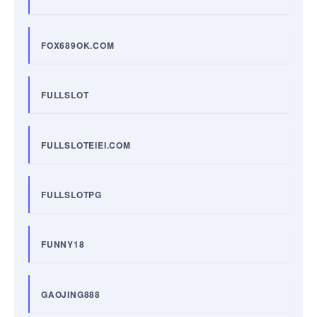
FOX689OK.COM
FULLSLOT
FULLSLOTEIEI.COM
FULLSLOTPG
FUNNY18
GAOJING888