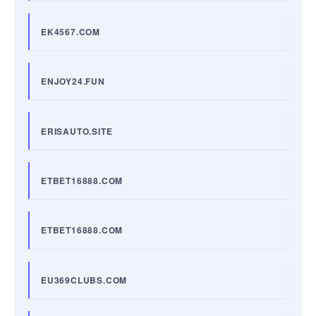
EK4567.COM
ENJOY24.FUN
ERISAUTO.SITE
ETBET16888.COM
ETBET16888.COM
EU369CLUBS.COM