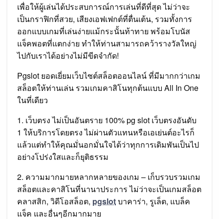
เพื่อให้ผู้เล่นได้ประสบการณ์การเล่นที่ดีที่สุด ไม่ว่าจะ
เป็นกราฟิกที่สวย, เสียงเอฟเฟกต์ที่ตื่นเต้น, รวมทั้งการ
ออกแบบเกมที่เล่นง่ายแม้กระนั้นท้าทาย พร้อมโบนัส
แจ็คพอตที่แตกง่าย ทำให้ท่านสามารถคว้ารางวัลใหญ่
ไปกับเราได้อย่างไม่มีขีดจำกัด!
Pgslot ยอดเยี่ยมเว็บไซต์สล็อตออนไลน์ ที่มีมากกว่าเกม
สล็อตให้ท่านเล่น รวมเกมคาสิโนทุกต้นแบบ All In One
ในที่เดียว
1. เว็บตรง ไม่เป็นอันตราย 100% pg slot เว็บตรงอันดับ
1 ให้บริการโดยตรง ไม่ผ่านตัวแทนหรือเอเย่นต์อะไรก็
แล้วแต่ทำให้คุณมั่นอกมั่นใจได้ว่าทุกการเดิมพันเป็นไป
อย่างโปร่งใสและก็ยุติธรรม
2. ความมากมายหลากหลายของเกม – เก็บรวบรวมเกม
สล็อตและคาสิโนที่นานาประการ ไม่ว่าจะเป็นเกมสล็อต
คลาสสิก, วิดีโอสล็อต,
pgslot
บาคาร่า, รูเล็ต, แบล็ค
แจ็ค และอื่นๆอีกมากมาย