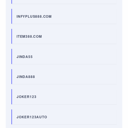
INFYPLUS888.COM
ITEM388.COM
JINDA55
JINDA888
JOKER123
JOKER123AUTO