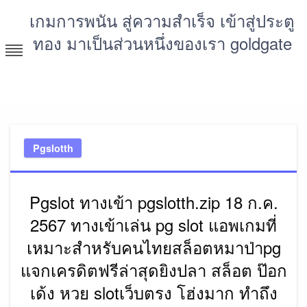
Skip
เกมการพนัน สู่ความสำเร็จ เข้าสู่ประตู
to
ทอง มาเป็นส่วนหนึ่งของเรา goldgate
content
https://goldgate.io ทางเข้าสู่มิติแห่งความสนุกสนาน มั่งคั่ง
ฝาก 0 รับ 100 เล่นกัรฟรีๆทุกวัน
Pgslotth
Pgslot ทางเข้า pgslotth.zip 18 ก.ค.
2567 ทางเข้าเล่น pg slot แอพเกมที่
เหมาะสำหรับคนไทยสล็อตหมาป่าpg
แจกเครดิตฟรีล่าสุดยิงปลา สล็อต ป๊อก
เด้ง หวย slotเว็บตรง โฮ่งมาก ทำถึง