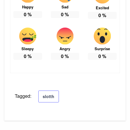
Happy
Sad
Excited
0
%
0
%
0
%
Sleepy
Angry
Surprise
0
%
0
%
0
%
Tagged:
slotth