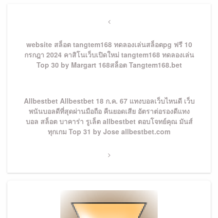
แนะแนว
เรื่อง
Previous
Post
website สล็อต tangtem168 ทดลองเล่นสล็อตpg ฟรี 10
กรกฎา 2024 คาสิโนเว็บเปิดใหม่ tangtem168 ทดลองเล่น
Top 30 by Margart 168สล็อต Tangtem168.bet
Next
Allbestbet Allbestbet 18 ก.ค. 67 แทงบอลเว็บไหนดี เว็บ
Post
พนันบอลดีที่สุดผ่านมือถือ คืนยอดเสีย อัตราต่อรองดีแทง
บอล สล็อต บาคาร่า รูเล็ต allbestbet ตอบโจทย์คุณ มันส์
ทุกเกม Top 31 by Jose allbestbet.com