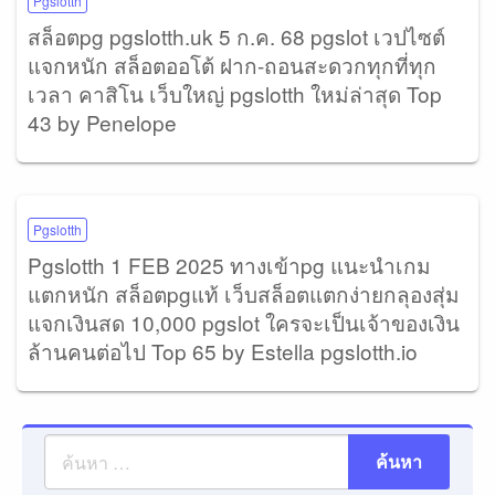
Pgslotth
สล็อตpg pgslotth.uk 5 ก.ค. 68 pgslot เวปไซต์
แจกหนัก สล็อตออโต้ ฝาก-ถอนสะดวกทุกที่ทุก
เวลา คาสิโน เว็บใหญ่ pgslotth ใหม่ล่าสุด Top
43 by Penelope
Pgslotth
Pgslotth 1 FEB 2025 ทางเข้าpg แนะนำเกม
แตกหนัก สล็อตpgแท้ เว็บสล็อตแตกง่ายกลุองสุ่ม
แจกเงินสด 10,000 pgslot ใครจะเป็นเจ้าของเงิน
ล้านคนต่อไป Top 65 by Estella pgslotth.io