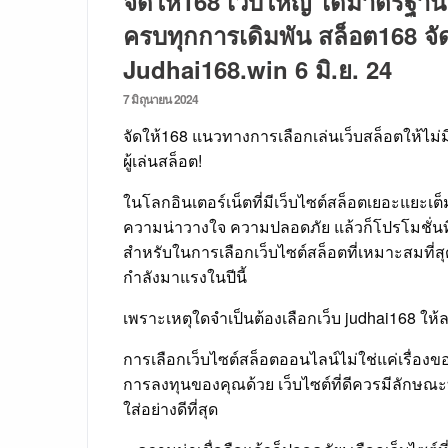
จัดให้168 เว็บใหญ่ ได้มาตรฐาน ล
ครบทุกการเดิมพัน สล็อต168 จั
Judhai168.win 6 มิ.ย. 24
Posted
7 มิถุนายน 2024
on
จัดให้168 แนวทางการเลือกเล่นเว็บสล็อตให้ไ
ผู้เล่นสล็อต!
ในโลกอินเตอร์เน็ตที่มีเว็บไซต์สล็อตเยอะแยะเต
ความน่าวางใจ ความปลอดภัย แล้วก็โปรโมชั่นที่ค
สำหรับในการเลือกเว็บไซต์สล็อตที่เหมาะสมที่สุด
กำลังมาแรงในปีนี้
เพราะเหตุใดจำเป็นต้องเลือกเว็บ judhai168 ให้
การเลือกเว็บไซต์สล็อตออนไลน์ไม่ใช่แค่เรื่องข
การลงทุนของคุณด้วย เว็บไซต์ที่ดีควรมีลักษณะที
ใส่อย่างดีที่สุด