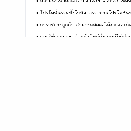
● ความน่าเชื่อถือแล้วก็ปลอดภัย: เลือกเว็บไซต์
● โปรโมชั่นรวมทั้งโบนัส: ตรวจทานโปรโมชั่นที่
● การบริการลูกค้า: สามารถติดต่อได้ง่ายและก
● เกมส์ที่มากมาย: เลือกเว็บไซต์ที่มีเกมส์ให้เล
คำเสนอแนะสำหรับการเลือกเว็บ judhai168
ในการเลือกเว็บสล็อตที่เหมาะสมกับคุณ ควรพิเครา
● ความมากมายหลายของเกมส์: เว็บที่มีเกมส์มากจ
● ระบบฝาก – ถอน อัตโนมัติ: ระบบที่ดีควรทำการ
● รองรับการใช้งานบนโทรศัพท์มือถือ: ควรสามา
● รีวิวจากผู้ใช้งานจริง: หาข้อมูลจากรีวิวของผ
แนะนำเว็บสล็อต judhai168 บริการพร้อม ตอบโจทย์