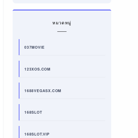
หมวดหมู่
037MOVIE
123XOS.COM
1688VEGASX.COM
168SLOT
168SLOT.VIP