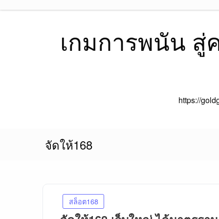
Skip
to
content
เกมการพนัน สู่ค
https://gold
จัดให้168
สล็อต168