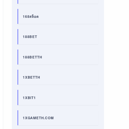
168สล็อต
188BET
188BETTH
1XBETTH
1XBIT1
1XGAMETH.COM