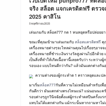
เว็บเปิดใหม่ punpro777 ทดลอ
จริง สล็อต แจกเครดิตฟรี ตรวจ
2025 คาสิโน
Posted
5 พฤศจิกายน 2025
on
เล่นเกมกับ สล็อต777 กด 1 หนหยุดหรือปล่อยยา
ขณะที่คุณเข้ามาเล่นเกมกับ
สล็อตเเครดิตฟรี
คุ
เครื่องหมายต่างๆจะไหลผ่านคุณไปเรื่อยๆอาจจะเป็
เครื่องหมายที่ชำระเงินรางวัลสูงผ่านไปอีกด้วย 
เป็นสิ่งที่ทำให้เกิดเนื้อหานี้เลยครับว่า ระหว่
รอบเอง แบบไหนดีกว่ากัน? แล้วมันแตกต่างกัน
ความต่างของผู้กระทำด 1 คราวหยุดและปล
มาเริ่ม
สล็อต777
กันที่ความไม่เหมือนสำหรับเพ
กันดีกว่า มันแตกต่างตรงไหนแน่? แน่นอนนะค
รอบต่างๆถูกวินิจฉัยตั้งแต่ผู้กระทำดสปินครั้งแ
แทบไม่ได้แตกต่างกัน แม้กระนั้นหากถามหาไม่เหม