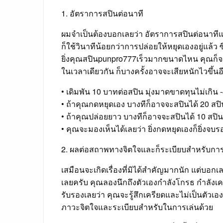
1. อัตราการสปินต่อนาที
ผมจำเป็นต้องบอกเลยว่า อัตราการสปินต่อนาทีแ
ก็ใช้วินาทีน้อยกว่าการปล่อยให้หยุดเองอยู่แล
ยิ่งคุณสปินpunpro777เร็วมากขนาดไหน คุณก็จะพ
ในเวลาเดียวกัน ก็บางครั้งอาจจะเสียหนักไวขึ้นอี
• เดิมพัน 10 บาทต่อสปิน มุ่งมาดขาดทุนไม่เกิน 
• ถ้าคุณกดหยุดเอง บางทีก็อาจจะสปินได้ 20 สปิน
• ถ้าคุณปล่อยยาว บางทีก็อาจจะสปินได้ 10 สปินต
• คุณจะมองเห็นได้เลยว่า ยิ่งกดหยุดเองก็ยิ่งจบ
2. ผลต่อสถาพทางจิตใจและก็ระเบียบสำหรับการ
เสมือนจะเกิดเรื่องที่มิได้สำคัญมากนัก แต่บอก
เลยครับ คุณลองนึกถึงตัวเองกำลังโกรธ กำลังเ
รับรองเลยว่า คุณจะรู้สึกเครียดและไม่เป็นตัวเ
ภาวะจิตใจและระเบียบสำหรับในการเล่นด้วย