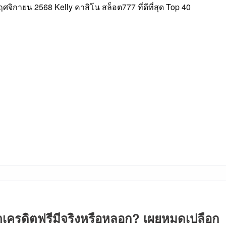
ิกายน 2568 Kelly คาสิโน สล็อต777 ที่ดีที่สุด Top 40
เครดิตฟรีมีจริงหรือหลอก? เผยหมดเปลือก