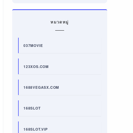
หมวดหมู่
037MOVIE
123XOS.COM
1688VEGASX.COM
168SLOT
168SLOT.VIP