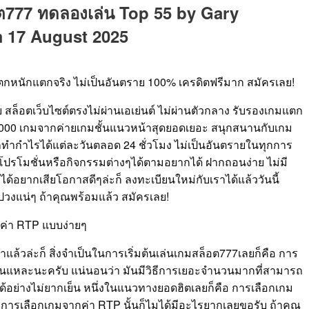
็อต777 ทดลองเล่น Top 55 by Gary
 17 August 2025
แตกหนักแตกจริง ไม่เป็นอันตราย 100% เครดิตฟรีมาก สมัครเลย!
 สล็อตเว็บไซต์ตรงไม่ผ่านเอเย่นต์ ไม่ผ่านตัวกลาง รับรองเกมแตก
,000 เกมจากค่ายเกมชั้นแนวหน้าสุดยอดเยอะ สนุกสนานกับเกม
ทำกำไรได้แต่ละวันตลอด 24 ชั่วโมง ไม่เป็นอันตรายในทุกการ
โปรโมชั่นหรือกิจกรรมต่างๆได้ตามอยากได้ ฝากถอนง่าย ไม่มี
่ได้อยากเสียโอกาสดีๆล่ะก็ ลงทะเบียนใหม่กับเราได้แล้ววันนี้
ปวงแน่ๆ ถ้าคุณพร้อมแล้ว สมัครเลย!
กค่า RTP แบบง่ายๆ
แล้วล่ะก็ สิ่งจำเป็นในการเริ่มต้นเล่นเกมสล็อต777เลยก็คือ การ
นั่นแหละนะครับ แน่นอนว่า มันมีวิธีการเยอะจำนวนมากที่สามารถ
้อย่างไม่ยากเย็น หนึ่งในแนวทางยอดฮิตเลยก็คือ การเลือกเกม
ิธีการเลือกเกมจากค่า RTP นั้นก็ไมได้มีอะไรยากเลยขอรับ ถ้าคุณ