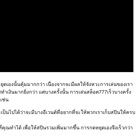
ุดเองนั้นคุ้มมากกว่า เนื่องจากจะมีผลให้จังหวะการเล่นของเรา
ำเงินมากยิ่งกว่า แต่บางครั้งนั้น การเล่นสล็อต777เร็วบางครั้ง
เช่น
ป็นไปได้ว่าจะมีบางอีเวนต์ที่อยากที่จะให้พวกเราเก็บสปินให้ครบ
ี่คุณทำได้ เพื่อให้สปินรวมเพิ่มมากขึ้น การกดหยุดเองจึงเร็วกว่า