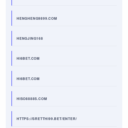
HENGHENG9899.COM
HENGJING168
HI6BET.COM
HI6BET.COM
HISO8888S.COM
HTTPS://SRETTHI99.BET/ENTER/