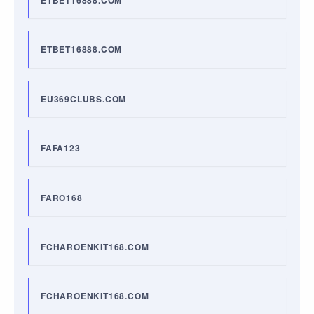
ETBET16888.COM
ETBET16888.COM
EU369CLUBS.COM
FAFA123
FARO168
FCHAROENKIT168.COM
FCHAROENKIT168.COM