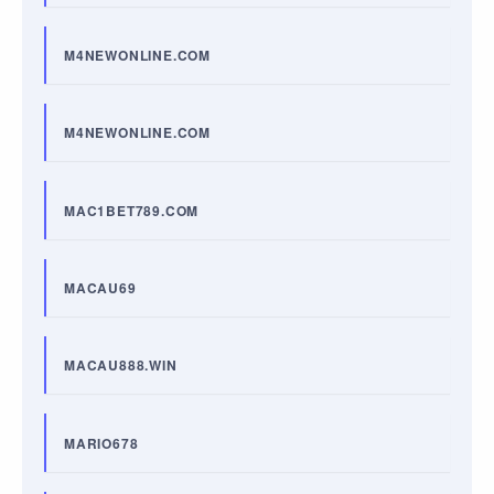
M4NEWONLINE.COM
M4NEWONLINE.COM
MAC1BET789.COM
MACAU69
MACAU888.WIN
MARIO678