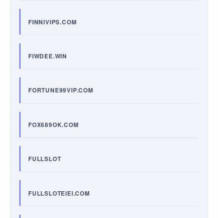
FINNIVIPS.COM
FIWDEE.WIN
FORTUNE99VIP.COM
FOX689OK.COM
FULLSLOT
FULLSLOTEIEI.COM