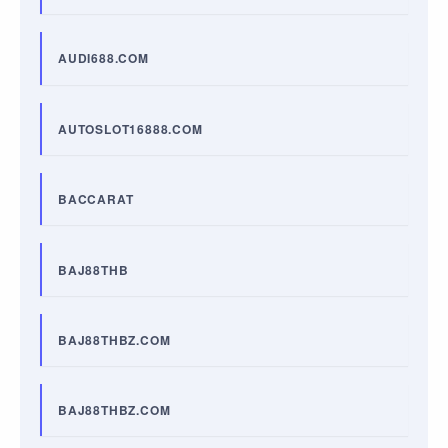
AUDI688.COM
AUTOSLOT16888.COM
BACCARAT
BAJ88THB
BAJ88THBZ.COM
BAJ88THBZ.COM