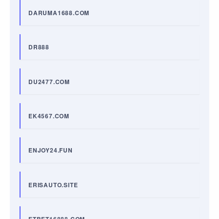
DARUMA1688.COM
DR888
DU2477.COM
EK4567.COM
ENJOY24.FUN
ERISAUTO.SITE