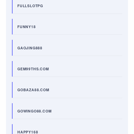
FULLSLOTPG
FUNNY18
GAOJING888
GEM99THS.COM
GOBAZA88.COM
GOWINGO88.COM
HAPPY168