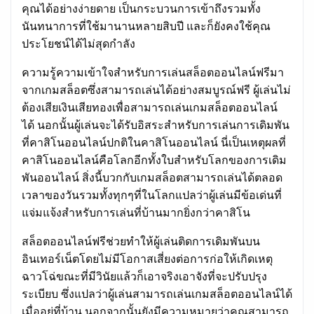
คุณ
ได้อย่างง่ายดาย
เป็น
กระบวนการ
เข้าถึง
รวมทั้ง
นันทนาการ
ที่
ใช้
มานาน
หลาย
สิบ
ปี
และก็
ยังคงใช้
คุณ
ประโยชน์
ได้
ไม่
สุดกำลัง
ความรู้ความเข้าใจ
สำหรับการ
เล่น
ส
ล็อต
ออนไลน์
ฟรี
มา
จาก
เกม
ส
ล็อต
ซึ่งสามารถ
เล่น
ได้
อย่างสมบูรณ์
ฟรี
ผู้
เล่น
ไม่
ต้อง
เสียเงินเสียทอง
เพื่อ
สามารถ
เล่น
เกม
ส
ล็อต
ออนไลน์
ได้
นอกนั้น
ผู้
เล่น
จะ
ได้รับ
อิสระ
สำหรับการ
เล่น
การเดิมพัน
ที่
คาสิโน
ออนไลน์
ปกติ
ใน
คาสิโน
ออนไลน์
นี่
เป็น
เหตุผล
ที่
คาสิโน
ออนไลน์
คือ
โลก
อีกทั้ง
ใบ
สำหรับ
โลก
ของ
การเดิม
พัน
ออนไลน์
สิ่ง
นี้
บวก
กับ
เกม
ส
ล็อต
สามารถ
เล่น
ได้
ตลอด
เวลา
ของ
วัน
รวมทั้ง
ทุกๆที่
ใน
โลก
แปลว่า
ผู้
เล่น
มี
ข้อเด่น
ที่
แจ่มแจ้ง
สำหรับการ
เล่น
ที่
บ้าน
มากยิ่งกว่า
คาสิโน
ส
ล็อต
ออนไลน์
ฟรี
ช่วยทำให้
ผู้
เล่น
ติด
การเดิมพัน
บน
อินเทอร์เน็ต
โดย
ไม่
มีโอกาสเสี่ยงต่อ
การก่อ
ให้
เกิดเหตุ
ฉาวโฉ่
ขณะที่
มีวินัย
แล้วก็
เอาจริงเอาจัง
ที่จะ
ปรับปรุง
ระเบียบ
ซึ่ง
แปลว่า
ผู้
เล่น
สามารถ
เล่น
เกม
ส
ล็อต
ออนไลน์
ได้
เมื่อ
อยู่
ที่
บ้าน
นอกจากนั้น
ยัง
มีความหมายว่า
คุณ
สามารถ