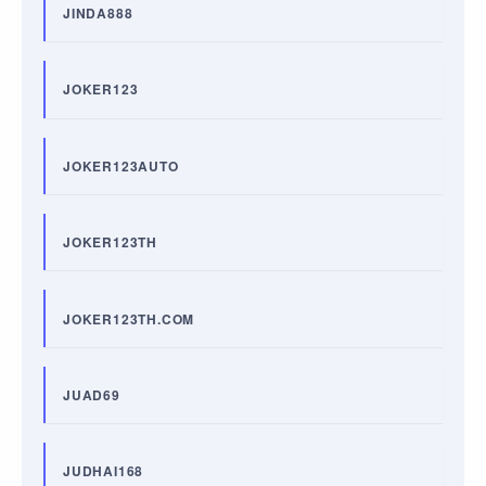
JINDA888
JOKER123
JOKER123AUTO
JOKER123TH
JOKER123TH.COM
JUAD69
JUDHAI168