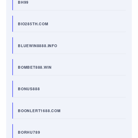
BH99
BIO285TH.COM
BLUEWIN8888.INFO
BOMBET888.WIN
BONUS888
BOONLERT1688.COM
BORHU789